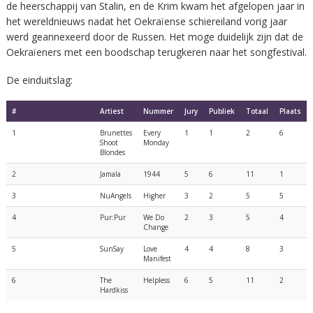
de heerschappij van Stalin, en de Krim kwam het afgelopen jaar in
het wereldnieuws nadat het Oekraïense schiereiland vorig jaar
werd geannexeerd door de Russen. Het moge duidelijk zijn dat de
Oekraïeners met een boodschap terugkeren naar het songfestival.
De einduitslag:
#
Artiest
Nummer
Jury
Publiek
Totaal
Plaats
1
Brunettes
Every
1
1
2
6
Shoot
Monday
Blondes
2
Jamala
1944
5
6
11
1
3
NuAngels
Higher
3
2
5
5
4
Pur:Pur
We Do
2
3
5
4
Change
5
SunSay
Love
4
4
8
3
Manifest
6
The
Helpless
6
5
11
2
Hardkiss