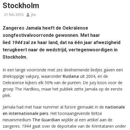
Stockholm
21 feb 2016
jhe
Zangeres Jamala heeft de Oekraïense
songfestivalvoorronde gewonnen. Met haar
lied
1944
zal ze haar land, dat na één jaar afwezigheid
terugkeert naar de wedstrijd, vertegenwoordigen in
Stockholm.
In een lange voorronde met zes deelnemende liedjes gaven een
driekoppige vakjury, waaronder
Ruslana
uit 2004, en de
Oekraïense kijkers elk 50% van de punten. De jury koos voor de
groep The Hardkiss, maar het publiek zette Jamala op de eerste
plek.
Jamala had met haar nummer al furore gemaakt in de
nationale
en internationale pers
. Het toonaangevende Britse
nieuwsmedium
The Guardian
wijdde al een artikel aan de
zangeres.
1944
gaat over de deportatie van de Krimtataren onder