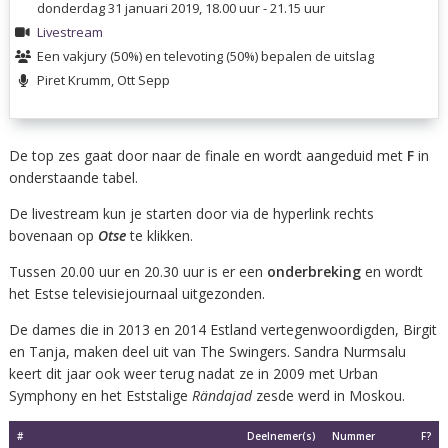
donderdag 31 januari 2019, 18.00 uur - 21.15 uur
Livestream
Een vakjury (50%) en televoting (50%) bepalen de uitslag
Piret Krumm, Ott Sepp
De top zes gaat door naar de finale en wordt aangeduid met
F
in
onderstaande tabel.
De livestream kun je starten door via de hyperlink rechts
bovenaan op
Otse
te klikken.
Tussen 20.00 uur en 20.30 uur is er een
onderbreking
en wordt
het Estse televisiejournaal uitgezonden.
De dames die in 2013 en 2014 Estland vertegenwoordigden, Birgit
en Tanja, maken deel uit van The Swingers. Sandra Nurmsalu
keert dit jaar ook weer terug nadat ze in 2009 met Urban
Symphony en het Eststalige
Rändajad
zesde werd in Moskou.
#
Deelnemer(s)
Nummer
F?