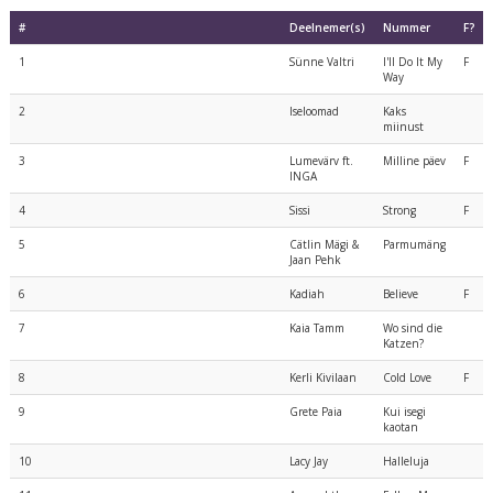
#
Deelnemer(s)
Nummer
F?
1
Sünne Valtri
I'll Do It My
F
Way
2
Iseloomad
Kaks
miinust
3
Lumevärv ft.
Milline päev
F
INGA
4
Sissi
Strong
F
5
Cätlin Mägi &
Parmumäng
Jaan Pehk
6
Kadiah
Believe
F
7
Kaia Tamm
Wo sind die
Katzen?
8
Kerli Kivilaan
Cold Love
F
9
Grete Paia
Kui isegi
kaotan
10
Lacy Jay
Halleluja