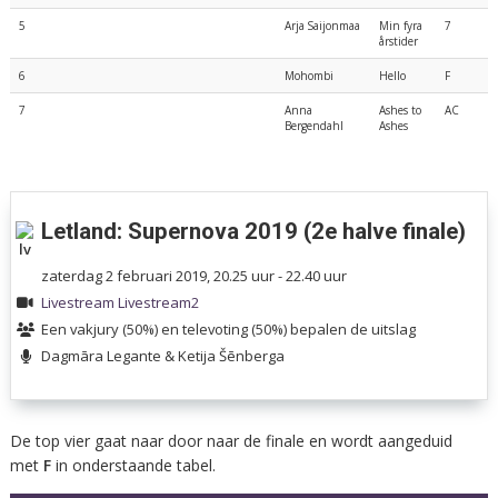
5
Arja Saijonmaa
Min fyra
7
årstider
6
Mohombi
Hello
F
7
Anna
Ashes to
AC
Bergendahl
Ashes
Letland: Supernova 2019 (2e halve finale)
zaterdag 2 februari 2019, 20.25 uur - 22.40 uur
Livestream
Livestream2
Een vakjury (50%) en televoting (50%) bepalen de uitslag
Dagmāra Legante & Ketija Šēnberga
De top vier gaat naar door naar de finale en wordt aangeduid
met
F
in onderstaande tabel.