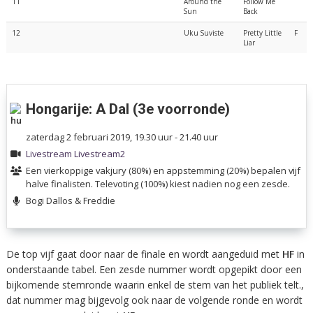
11
Around the
Follow Me
Sun
Back
12
Uku Suviste
Pretty Little
F
Liar
Hongarije: A Dal (3e voorronde)
zaterdag 2 februari 2019, 19.30 uur - 21.40 uur
Livestream
Livestream2
Een vierkoppige vakjury (80%) en appstemming (20%) bepalen vijf
halve finalisten. Televoting (100%) kiest nadien nog een zesde.
Bogi Dallos & Freddie
De top vijf gaat door naar de finale en wordt aangeduid met
HF
in
onderstaande tabel. Een zesde nummer wordt opgepikt door een
bijkomende stemronde waarin enkel de stem van het publiek telt.,
dat nummer mag bijgevolg ook naar de volgende ronde en wordt