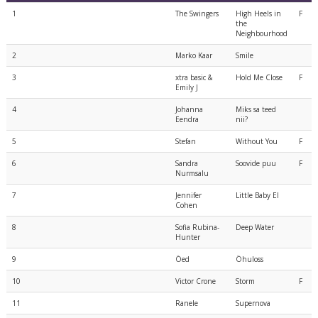
1
The Swingers
High Heels in
F
the
Neighbourhood
2
Marko Kaar
Smile
3
xtra basic &
Hold Me Close
F
Emily J
4
Johanna
Miks sa teed
Eendra
nii?
5
Stefan
Without You
F
6
Sandra
Soovide puu
F
Nurmsalu
7
Jennifer
Little Baby El
Cohen
8
Sofia Rubina-
Deep Water
Hunter
9
Öed
Öhuloss
10
Victor Crone
Storm
F
11
Ranele
Supernova