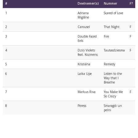
#
Deelnemer(s)
Nummer
F?
1
Adriana
Scared of Love
Miglāne
2
Carousel
That Night
F
3
Double Faced
Fire
F
Eels
4
Dziļi Violets
Tautasdziesma
F
feat. Kozmens
5
Kristiāna
Remedy
6
Laika Upe
Listen to the
Way that I
Breathe
7
Markus Riva
You Make Me
F
So Crazy
8
Peress
Smaragdi un
pelni