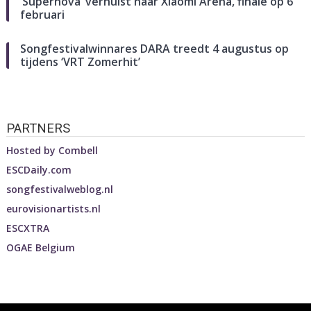
‘Supernova’ verhuist naar Xiaomi Arena, finale op 6
februari
Songfestivalwinnares DARA treedt 4 augustus op
tijdens ‘VRT Zomerhit’
PARTNERS
Hosted by
Combell
ESCDaily.com
songfestivalweblog.nl
eurovisionartists.nl
ESCXTRA
OGAE Belgium