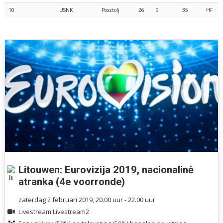
10
USNK
Posztolj
26
9
35
HF
Litouwen: Eurovizija 2019, nacionalinė
atranka (4e voorronde)
zaterdag 2 februari 2019, 20.00 uur - 22.00 uur
Livestream
Livestream2