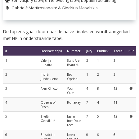
Een vakjury (50%) en televoting (50%) bepalen de uitslag
Gabrielė Martirosianaitė & Giedrius Masalskis
De top zes gaat door naar de halve finales en wordt aangeduid
met
HF
in onderstaande tabel.
#
Deelnemer(s)
Nummer
Jury
Publiek
Totaal
HF?
1
Valerija
Scars Are
2
1
3
Iljinaitė
Beautiful
2
Indrė
Bad
1
2
3
Juodeikienė
Option
3
Alen Chicco
Your
4
8
12
HF
Cure
4
Queens of
Runaway
7
4
11
Roses
5
Živilė
Learn
7
5
12
HF
Gedvilaitė
from Your
Love
6
Elizabeth
Never
0
6
6