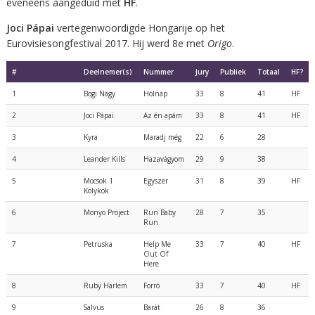
eveneens aangeduid met
HF
.
Joci Pápai
vertegenwoordigde Hongarije op het
Eurovisiesongfestival 2017. Hij werd 8e met
Origo
.
#
Deelnemer(s)
Nummer
Jury
Publiek
Totaal
HF?
1
Bogi Nagy
Holnap
33
8
41
HF
2
Joci Pápai
Az én apám
33
8
41
HF
3
Kyra
Maradj még
22
6
28
4
Leander Kills
Hazavágyom
29
9
38
5
Mocsok 1
Egyszer
31
8
39
HF
Kölykök
6
Monyo Project
Run Baby
28
7
35
Run
7
Petruska
Help Me
33
7
40
HF
Out Of
Here
8
Ruby Harlem
Forró
33
7
40
HF
9
Salvus
Barát
26
8
36