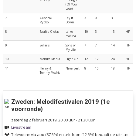
Olshey
Enough
(Of Your
Love)
7
Gabrielė
Lay It
3
0
3
Rybko
Down
8
Saulės Kliošas
Laiko
10
3
13
HF
mašina
9
Soliaris
Song of
7
7
14
HF
My Life
10
Monika Marija
Light On
12
12
24
HF
11
Henry &
Neverpart
8
10
18
HF
Tommy Modric
Zweden: Melodifestivalen 2019 (1e
voorronde)
zaterdag 2 februari 2019, 20.00 uur - 21.30 uur
Livestream
Televoting via app (87,5%) en telefoon (12,5%) bepaalt de uitslag