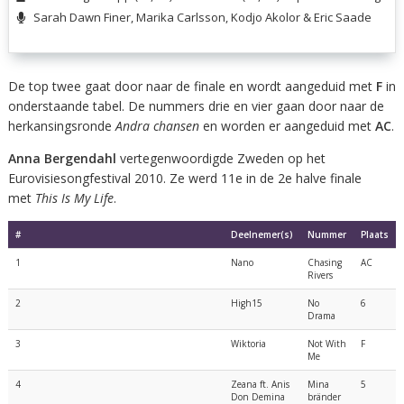
Sarah Dawn Finer, Marika Carlsson, Kodjo Akolor & Eric Saade
De top twee gaat door naar de finale en wordt aangeduid met
F
in
onderstaande tabel. De nummers drie en vier gaan door naar de
herkansingsronde
Andra chansen
en worden er aangeduid met
AC
.
Anna Bergendahl
vertegenwoordigde Zweden op het
Eurovisiesongfestival 2010. Ze werd 11e in de 2e halve finale
met
This Is My Life
.
#
Deelnemer(s)
Nummer
Plaats
1
Nano
Chasing
AC
Rivers
2
High15
No
6
Drama
3
Wiktoria
Not With
F
Me
4
Zeana ft. Anis
Mina
5
Don Demina
bränder