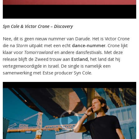
Syn Cole & Victor Crone – Discovery
Nee, dit is geen nieuw nummer van Darude. Het is Victor Crone
die na
Storm
uitpakt met een echt
dance-nummer
. Crone lijkt
klaar voor
Tomorrowland
en andere dansfestivals. Met deze
release blijft de Zweed trouw aan
Estland
, het land dat hij
vertegenwoordigde in Israël. De single is namelijk een
samenwerking met Estse producer Syn Cole.