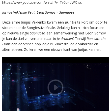
https://www.youtube.com/watch?v=Tv5p4dWX_sc
Jurijus Veklenko Feat. Leon Somov – Sapnuose
Deze arme Jurijus Veklenko kwam
één puntje
te kort om door te
stoten naar de Songfestivalfinale. Gelukkig kan hij zich focussen
op nieuwe single
Sapnuose,
een samenwerking met Leon Somov.
Je kan de titel vrij vertalen naar
‘In je dromen’
. Terwijl
Run with the
Lions
een doorsnee popliedje is, klinkt dit lied
donkerder
en
alternatiever. Zo leren we een nieuwe kant van Jurijus kennen.