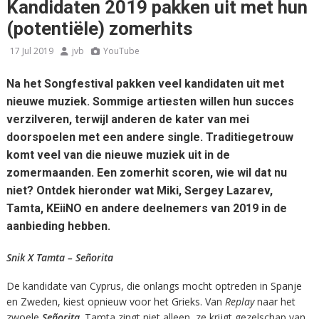
Kandidaten 2019 pakken uit met hun
(potentiële) zomerhits
17 Jul 2019
jvb
YouTube
Na het Songfestival pakken veel kandidaten uit met
nieuwe muziek. Sommige artiesten willen hun succes
verzilveren, terwijl anderen de kater van mei
doorspoelen met een andere single. Traditiegetrouw
komt veel van die nieuwe muziek uit in de
zomermaanden. Een zomerhit scoren, wie wil dat nu
niet? Ontdek hieronder wat Miki, Sergey Lazarev,
Tamta, KEiiNO en andere deelnemers van 2019 in de
aanbieding hebben.
Snik X Tamta – Señorita
De kandidate van Cyprus, die onlangs mocht optreden in Spanje
en Zweden, kiest opnieuw voor het Grieks. Van
Replay
naar het
zwoele
Señorita
. Tamta zingt niet alleen, ze krijgt gezelschap van