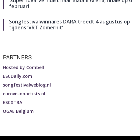
‘Supernova’ verhuist naar Xiaomi Arena, finale op 6
februari
Songfestivalwinnares DARA treedt 4 augustus op
tijdens ‘VRT Zomerhit’
PARTNERS
Hosted by
Combell
ESCDaily.com
songfestivalweblog.nl
eurovisionartists.nl
ESCXTRA
OGAE Belgium