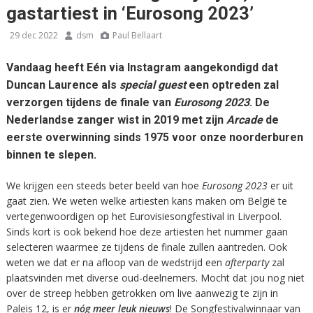
gastartiest in ‘Eurosong 2023’
29 dec 2022
dsm
Paul Bellaart
Vandaag heeft Eén via Instagram aangekondigd dat
Duncan Laurence als
special guest
een optreden zal
verzorgen tijdens de finale van
Eurosong 2023
. De
Nederlandse zanger wist in 2019 met zijn
Arcade
de
eerste overwinning sinds 1975 voor onze noorderburen
binnen te slepen.
We krijgen een steeds beter beeld van hoe
Eurosong 2023
er uit
gaat zien. We weten welke artiesten kans maken om België te
vertegenwoordigen op het Eurovisiesongfestival in Liverpool.
Sinds kort is ook bekend hoe deze artiesten het nummer gaan
selecteren waarmee ze tijdens de finale zullen aantreden. Ook
weten we dat er na afloop van de wedstrijd een
afterparty
zal
plaatsvinden met diverse oud-deelnemers. Mocht dat jou nog niet
over de streep hebben getrokken om live aanwezig te zijn in
Paleis 12, is er
nóg meer leuk nieuws
! De Songfestivalwinnaar van