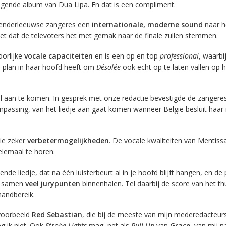
gende album van Dua Lipa. En dat is een compliment.
 Denderleeuwse zangeres een
internationale, moderne sound
naar h
eet dat de televoters het met gemak naar de finale zullen stemmen.
oorlijke
vocale capaciteiten
en is een op en top
professional
, waarbi
ed plan in haar hoofd heeft om
Désolée
ook echt op te laten vallen op h
r al aan te komen. In gesprek met onze redactie bevestigde de zangeres
npassing, van het liedje aan gaat komen wanneer België besluit haar
zie zeker
verbetermogelijkheden
. De vocale kwaliteiten van Mentissa 
elemaal te horen.
de liedje, dat na één luisterbeurt al in je hoofd blijft hangen, en de 
n samen
veel jurypunten
binnenhalen. Tel daarbij de score van het th
handbereik.
jvoorbeeld
Red Sebastian
, die bij de meeste van mijn mederedacteur
g ik niet. Ook
Strobe Lights
mag, net als
Pull Up
van
Grace
, van mij n