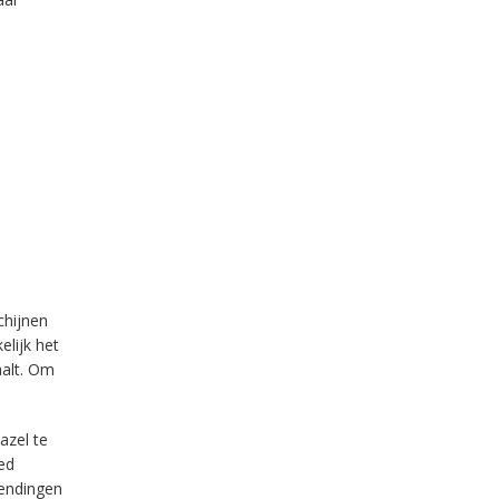
chijnen
elijk het
aalt. Om
azel te
ed
zendingen