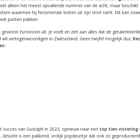
et alleen het meest opvallende nummer van de acht, maar beschikt
stem waarmee hij fenomenale kreten uit zijn strot ramt. Dit kan zowel
l wat punten pakken.
ok gewoon
Eurovision
uit. Je voelt en ziet aan alles dat de getalenteerd
wil vertegenwoordigen in Zwitserland. Geen twijfel mogelijk dus;
Re
en
.’
het succes van Gustaph in 2023, opnieuw naar een
top tien-notering
n.
Désolée
is een pakkend, vrolijk popdeuntje dat ook zo geproduceer