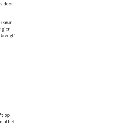
ns door
orkeur
.
ng’ en
brengt.’
ft op
n al het