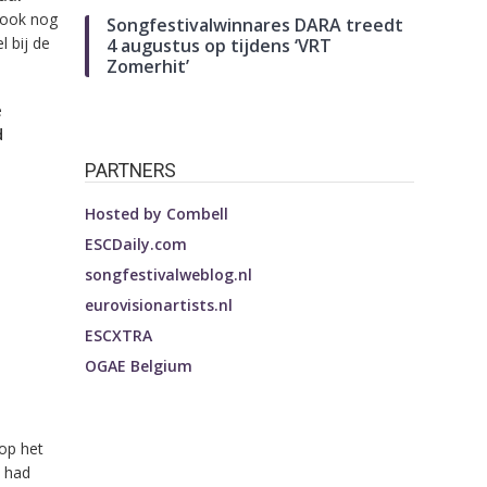
 ook nog
Songfestivalwinnares DARA treedt
 bij de
4 augustus op tijdens ‘VRT
Zomerhit’
e
d
PARTNERS
Hosted by
Combell
ESCDaily.com
songfestivalweblog.nl
eurovisionartists.nl
ESCXTRA
OGAE Belgium
op het
d had