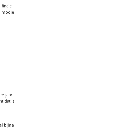
 finale
n mooie
ee jaar
nt dat is
al bijna