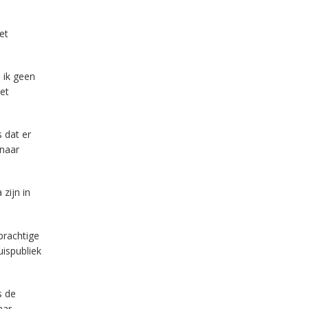
et
j ik geen
et
 dat er
 naar
zijn in
prachtige
uispubliek
s de
aar