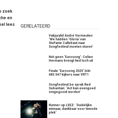
p zoek
che en
kel lees
GERELATEERD
Vakjurylid André Vermeulen:
‘We hadden ‘Gloria’ van
Stefanie Callebaut naar
Songfestival moeten sturen’
Nét geen ‘Eurosong’: Celien
Hermans brengt lied toch uit
Finale ‘Eurosong 2025’ lokt
683.547 kijkers naar VRT1
Songfestival.be sprak Red
Sebastian: ‘Act kan evengoed
omgegooid worden’
Runner-up LEEZ: ‘Duidelijke
winnaar, dankbaar voor tweede
plek’