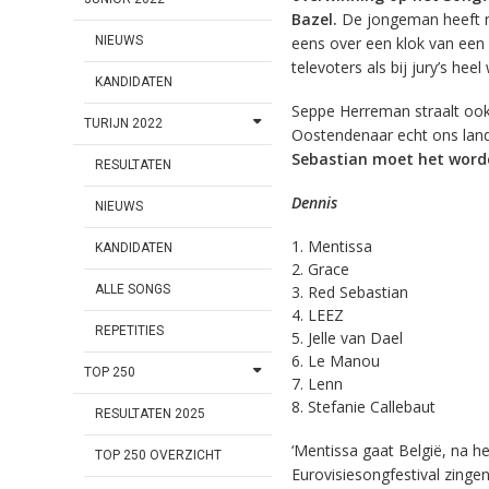
Bazel.
De jongeman heeft ni
eens over een klok van een 
NIEUWS
televoters als bij jury’s hee
KANDIDATEN
Seppe Herreman straalt o
TURIJN 2022
Oostendenaar echt ons land 
Sebastian moet het word
RESULTATEN
Dennis
NIEUWS
Mentissa
KANDIDATEN
Grace
ALLE SONGS
Red Sebastian
LEEZ
REPETITIES
Jelle van Dael
Le Manou
TOP 250
Lenn
Stefanie Callebaut
RESULTATEN 2025
‘Mentissa gaat België, na 
TOP 250 OVERZICHT
Eurovisiesongfestival zinge