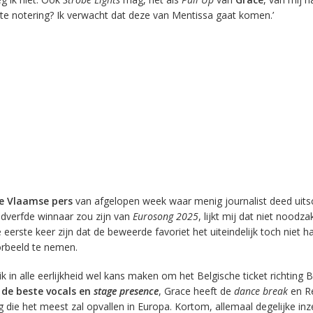
te notering? Ik verwacht dat deze van Mentissa gaat komen.’
de Vlaamse pers
van afgelopen week waar menig journalist deed uits
dverfde winnaar zou zijn van
Eurosong 2025
, lijkt mij dat niet noodzak
e eerste keer zijn dat de beweerde favoriet het uiteindelijk toch niet h
rbeeld te nemen.
ik in alle eerlijkheid wel kans maken om het Belgische ticket richting B
 de beste vocals en
stage presence
, Grace heeft de
dance break
en R
g die het meest zal opvallen in Europa. Kortom, allemaal degelijke in