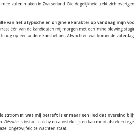
 mee zullen maken in Zwitserland. Die degelijkheid trekt zich overige
lle van het atypische en originele karakter op vandaag mijn vo
rrast één van de kandidaten mij morgen met een ‘mind blowing stagi
och nog op een andere kanshebber. Afwachten wat komende zaterdag 
de stroom in:
wat mij betreft is er maar een lied dat overeind blij
m
.
Désolée
is instant catchy en aanstekelijk en kan mooi afsteken tege
azel ongetwijfeld te wachten staat.