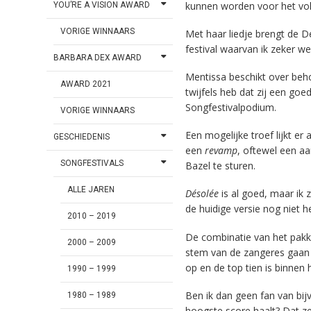
kunnen worden voor het vol
YOU’RE A VISION AWARD
VORIGE WINNAARS
Met haar liedje brengt de
festival waarvan ik zeker w
BARBARA DEX AWARD
Mentissa beschikt over beh
AWARD 2021
twijfels heb dat zij een go
Songfestivalpodium.
VORIGE WINNAARS
Een mogelijke troef lijkt e
GESCHIEDENIS
een
revamp
, oftewel een aa
SONGFESTIVALS
Bazel te sturen.
ALLE JAREN
Désolée
is al goed, maar ik 
de huidige versie nog niet h
2010 – 2019
De combinatie van het pakken
2000 – 2009
stem van de zangeres gaa
op en de top tien is binnen 
1990 – 1999
Ben ik dan geen fan van bi
1980 – 1989
hoogste score haalt? Dat ze