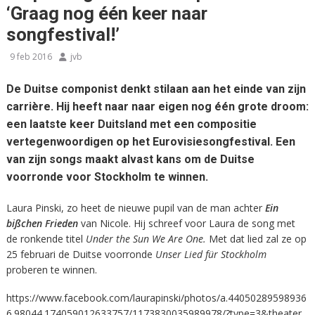
‘Graag nog één keer naar
songfestival!’
9 feb 2016
jvb
De Duitse componist denkt stilaan aan het einde van zijn
carrière. Hij heeft naar naar eigen nog één grote droom:
een laatste keer Duitsland met een compositie
vertegenwoordigen op het Eurovisiesongfestival. Een
van zijn songs maakt alvast kans om de Duitse
voorronde voor Stockholm te winnen.
Laura Pinski, zo heet de nieuwe pupil van de man achter
Ein
bißchen Frieden
van Nicole. Hij schreef voor Laura de song met
de ronkende titel
Under the Sun We Are One.
Met dat lied zal ze op
25 februari de Duitse voorronde
U
nser Lied für Stockholm
proberen te winnen.
https://www.facebook.com/laurapinski/photos/a.44050289598936
6.98044.174059012633757/1173830035989978/?type=3&theater