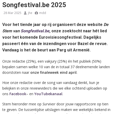
Songfestival.be 2025
28 Mar 2025
jhe
mdd
Voor het tiende jaar op rij organiseert deze website
De
Stem van
Songfestival.be
, onze zoektocht naar hét lied
voor het komende Eurovisiesongfestival. Dagelijks
passeert één van de inzendingen voor Bazel de revue.
Vandaag is het de beurt aan Parg uit Armenië.
Onze redactie (25%), een vakjury (25%) én het publiek (50%)
bepalen samen welke 10 van de in totaal 37 deelnemende landen
doorstoten naar
onze finaleweek eind april
.
Hoe onze redactie over de song van vandaag denkt, kun je
bekijken in onze reviewvideo’s die we elke ochtend uploaden op
ons
Facebook
– en
YouTubekanaal
.
Stem hieronder mee op
Survivor
door jouw rapportscore op tien
te geven. De tussentijdse uitslagen maken we wekelijks bekend in