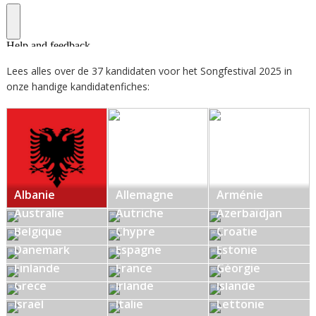
Lees alles over de 37 kandidaten voor het Songfestival 2025 in
onze handige kandidatenfiches:
Albanie
Allemagne
Arménie
Australie
Autriche
Azerbaïdjan
Belgique
Chypre
Croatie
Danemark
Espagne
Estonie
Finlande
France
Géorgie
Grèce
Irlande
Islande
Israël
Italie
Lettonie