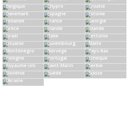
Belgique
Chypre
Croatie
Danemark
Espagne
Estonie
Finlande
France
Géorgie
Grèce
Irlande
Islande
Israël
Italie
Lettonie
Lituanie
Luxembourg
Malte
Monténégro
Norvège
Pays-Bas
République
Pologne
Portugal
tchèque
Royaume-Uni
Saint-Marin
Serbie
Slovénie
Suède
Suisse
Ukraine