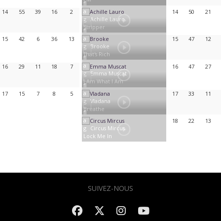
14
55
39
16
2
14
50
21
Achille Lauro
Stripper
15
42
6
36
13
15
47
12
Brooke
That's Rich
16
29
11
18
7
16
47
27
Emma Muscat
I Am What I Am
17
15
7
8
5
17
33
11
Vladana
Breathe
18
22
13
Circus Mircus
Lock Me In
SUIVEZ-NOUS