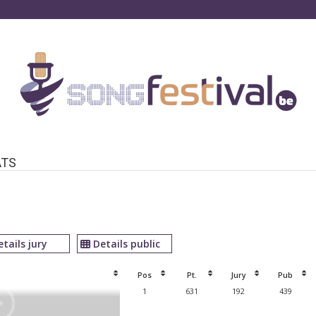
ATS
etails jury
Details public
Pos
Pt.
Jury
Pub
1
631
192
439