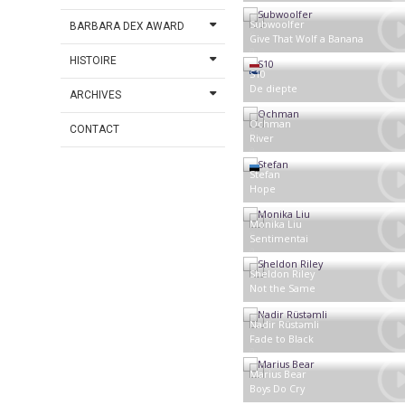
Portugal
Subwoolfer
BARBARA DEX AWARD
Give That Wolf a Banana
HISTOIRE
Norvège
Pays-Bas
S10
De diepte
ARCHIVES
Ochman
CONTACT
River
Pologne
Estonie
Stefan
Hope
Monika Liu
Sentimentai
Lituanie
Sheldon Riley
Not the Same
Australie
Nadir Rüstəmli
Fade to Black
Azerbaïdjan
Marius Bear
Boys Do Cry