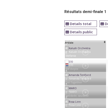
Allemagne
Résultats demi-finale 1
Details total
D
Details public
Artiste
Kalush Orchestra
Stefania
S10
De diepte
Amanda Tenfjord
Die Together
MARO
Saudade, saudade
Rosa Linn