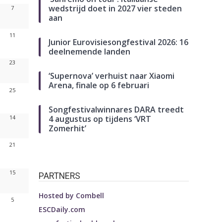
wedstrijd doet in 2027 vier steden
7
aan
11
Junior Eurovisiesongfestival 2026: 16
deelnemende landen
23
‘Supernova’ verhuist naar Xiaomi
Arena, finale op 6 februari
25
Songfestivalwinnares DARA treedt
4 augustus op tijdens ‘VRT
14
Zomerhit’
21
15
PARTNERS
Hosted by
Combell
5
ESCDaily.com