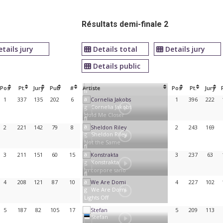
Résultats demi-finale 2
etails jury
Details total
Details jury
Details public
Pos
Pt.
Jury
Pub
#
Artiste
Pos
Pt.
Jury
1
337
135
202
6
1
396
222
Cornelia Jakobs
Hold Me Closer
2
221
142
79
8
2
243
169
Sheldon Riley
Not the Same
3
211
151
60
15
3
237
63
Konstrakta
In corpore sano
4
208
121
87
10
4
227
102
We Are Domi
Lights Off
5
187
82
105
17
5
209
113
Stefan