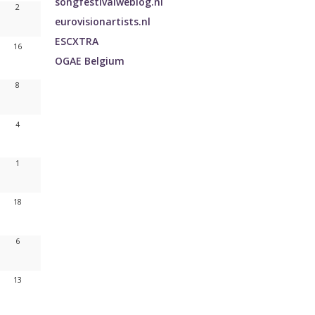
songfestivalweblog.nl
2
eurovisionartists.nl
ESCXTRA
16
OGAE Belgium
8
4
1
18
6
13