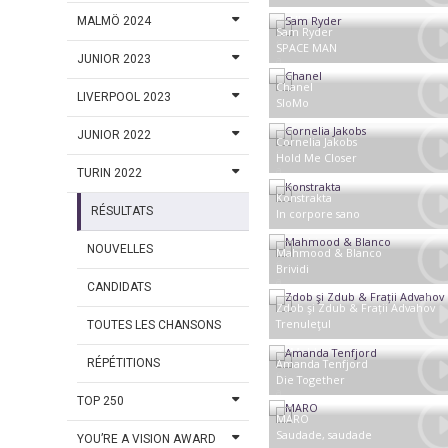
Ukraine
MALMÖ 2024
Sam Ryder
SPACE MAN
JUNIOR 2023
Royaume-Uni
Chanel
LIVERPOOL 2023
SloMo
Espagne
JUNIOR 2022
Cornelia Jakobs
Hold Me Closer
TURIN 2022
Suède
Konstrakta
RÉSULTATS
In corpore sano
Serbie
NOUVELLES
Mahmood & Blanco
Brividi
CANDIDATS
Italie
Zdob şi Zdub & Frații Advahov
Trenuleţul
TOUTES LES CHANSONS
Moldavie
RÉPÉTITIONS
Amanda Tenfjord
Die Together
TOP 250
Grèce
MARO
Saudade, saudade
YOU’RE A VISION AWARD