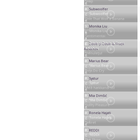
Snap
Subwoolfer
Give That Wolf a Banana
Monika Liu
Sentimentai
Zdob şi Zdub & Frații
Advahov
Trenuleţul
Marius Bear
Boys Do Cry
Systur
Með hækkandi sól
Mia Dimšić
Guilty Pleasure
Ronela Hajati
Sekret
REDDI
The Show