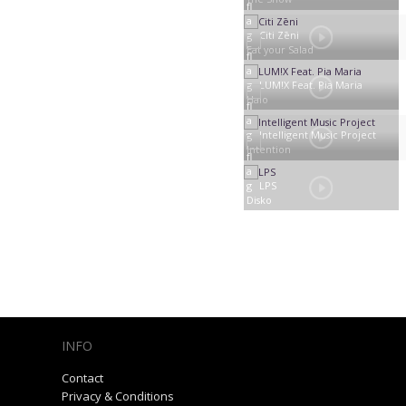
Citi Zēni
Eat your Salad
LUM!X Feat. Pia Maria
Halo
Intelligent Music Project
Intention
LPS
Disko
INFO
Contact
Privacy & Conditions