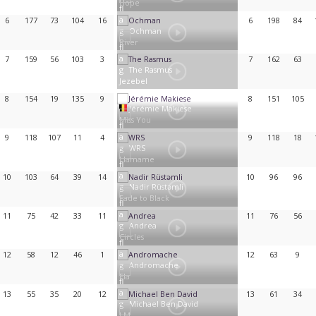
Hope
6
177
73
104
16
6
198
84
Ochman
River
7
159
56
103
3
7
162
63
The Rasmus
Jezebel
8
154
19
135
9
8
151
105
Jérémie Makiese
Miss You
9
118
107
11
4
9
118
18
WRS
Llamame
10
103
64
39
14
10
96
96
Nadir Rüstəmli
Fade to Black
11
75
42
33
11
11
76
56
Andrea
Circles
12
58
12
46
1
12
63
9
Andromache
Ela
13
55
35
20
12
13
61
34
Michael Ben David
I.M