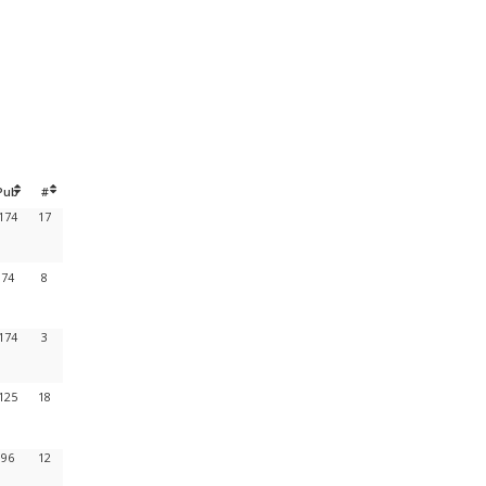
Pub
#
174
17
74
8
174
3
125
18
96
12