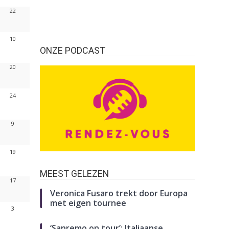
22
10
ONZE PODCAST
20
24
9
19
MEEST GELEZEN
17
Veronica Fusaro trekt door Europa
met eigen tournee
3
‘Sanremo on tour’: Italiaanse