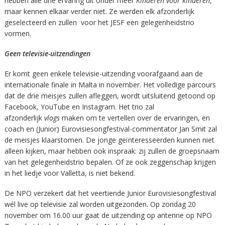
hebben alle drie ervaring uit onder meer
Kinderen voor kinderen
,
maar kennen elkaar verder niet. Ze werden elk afzonderlijk
geselecteerd en zullen voor het JESF een gelegenheidstrio
vormen.
Geen televisie-uitzendingen
Er komt geen enkele televisie-uitzending voorafgaand aan de
internationale finale in Malta in november. Het volledige parcours
dat de drie meisjes zullen afleggen, wordt uitsluitend getoond op
Facebook, YouTube en Instagram. Het trio zal
afzonderlijk
vlogs
maken om te vertellen over de ervaringen, en
coach en (Junior) Eurovisiesongfestival-commentator Jan Smit zal
de meisjes klaarstomen. De jonge geïnteresseerden kunnen niet
alleen kijken, maar hebben ook inspraak: zij zullen de groepsnaam
van het gelegenheidstrio bepalen. Of ze ook zeggenschap krijgen
in het liedje voor Valletta, is niet bekend.
De NPO verzekert dat het veertiende Junior Eurovisiesongfestival
wél live op televisie zal worden uitgezonden. Op zondag 20
november om 16.00 uur gaat de uitzending op antenne op NPO