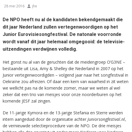
28 mei 2016
jhe
De NPO heeft nu al de kandidaten bekendgemaakt die
dit jaar Nederland zullen vertegenwoordigen op het
Junior Eurovisiesongfestival. De natonale voorronde
wordt vanaf dit jaar helemaal omgegooid: de televisie-
uitzendingen verdwijnen volledig.
Het gonst nu al van de geruchten dat de meidengroep O’G3NE –
bestaande uit Lisa, Amy & Shelley die Nederland in 2007 op het
Junior vertegenwoordigden – volgend jaar naar het songfestival in
Oekraïne zou afreizen. Of daar een kern van waarheid in zit weten
we wellicht pas na de komende zomer, maar we weten al wel
zeker dat een trio van meisjes voor onze noorderburen op het
komende JESF zal zingen.
De 11-jarige Kymora en de 13-jarige Stefania en Sterre werden
intern aangeduid door de organisatie achter
Juniorsongfestival.nl
,
de vernieuwde selectieprocedure van de NPO. De drie meisjes