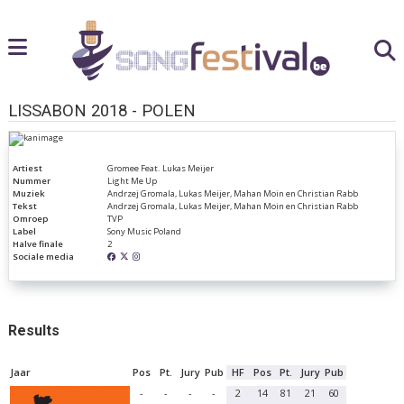
LISSABON 2018 - POLEN
Artiest
Gromee Feat. Lukas Meijer
Nummer
Light Me Up
Muziek
Andrzej Gromala, Lukas Meijer, Mahan Moin en Christian Rabb
Tekst
Andrzej Gromala, Lukas Meijer, Mahan Moin en Christian Rabb
Omroep
TVP
Label
Sony Music Poland
Halve finale
2
Sociale media
Results
Jaar
Pos
Pt.
Jury
Pub
HF
Pos
Pt.
Jury
Pub
-
-
-
-
2
14
81
21
60