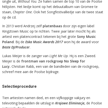
single uit,
Without You
. Ze halen samen de top 10 van de Poolse
hitlijsten. Het liedje komt op het debuutalbum van Gromee te
staan,
Chapter One
. Ook het Songfestivalliedje van de twee staat
op de cd.
In 2013 werd Andrzej zelf
platenbaas
door zijn eigen label
Kingztown Music op te richten. Twee jaar later mocht hij als
artiest een platencontract tekenen bij het grote
Sony Music
Poland
. Bij de
Eska Music Awards 2017
won hij de award voor
Beste DJ/Producer
.
Lukas Meijer is de zanger van
Light Me Up
. Hij is een Zweed.
Meijer is de
frontman van rockgroep No Sleep for
Lucy.
Christian Rabb, een van de bandleden van de rockgroep,
schreef mee aan de Poolse bijdrage.
Selectieprocedure
Tien artiesten namen deel, en een vijfkoppige vakjury en
televoting bepaalden de uitslag in
Krajowe Eliminacje
,
de Poolse