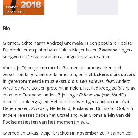
Lissabon
12 mei 2018
Bio
Gromee, echte naam
Andrzej Gromala
, is een populaire Poolse
DJ, producer en platenbaas. Lukas Meijer
is een
Zweedse
singer-
songwriter. De twee werken al langer muzikaal samen.
Voor zijn DJ-projecten mocht Gromee al samenwerken met
verschillende getalenteerde artiesten, en met
bekende producers
in gerenommeerde muziekstudio’s
.
Live Forever,
feat. Anderz
Wrethov werd zo een grote hit in Polen. Het lied kreeg zelfs airplay
in andere Europese landen. Zijn single
Follow you
(met WurlD)
deed het ook erg goed. Het nummer werd gedraaid op radio’s in
Denemarken, Zweden, Nederland, Rusland en Duitsland. Ook zijn
andere releases deden het uitstekend, wat Gromala
één van dé
Poolse artiesten van het moment
maakt.
Gromee en Lukas Meijer brachten in
november 2017
samen een