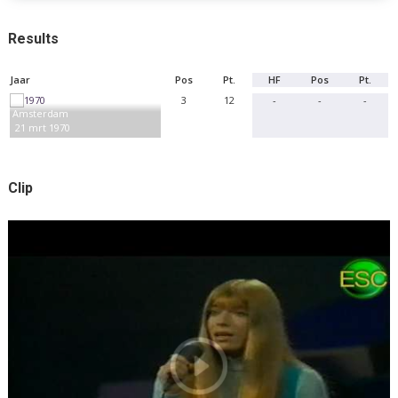
Results
Jaar
Pos
Pt.
HF
Pos
Pt.
3
12
-
-
-
Amsterdam
21 mrt 1970
Clip