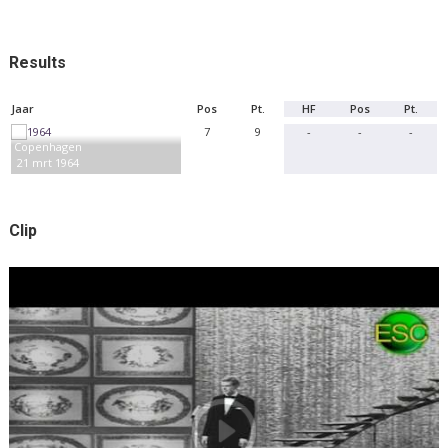
Results
Jaar
Pos
Pt.
HF
Pos
Pt.
7
9
-
-
-
Copenhagen
21 mrt 1964
Clip