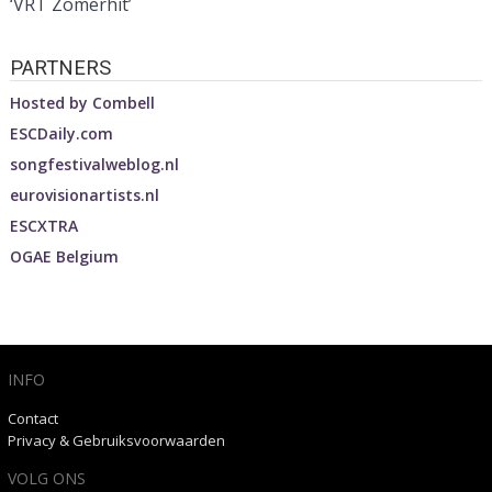
‘VRT Zomerhit’
PARTNERS
Hosted by
Combell
ESCDaily.com
songfestivalweblog.nl
eurovisionartists.nl
ESCXTRA
OGAE Belgium
INFO
Contact
Privacy & Gebruiksvoorwaarden
VOLG ONS