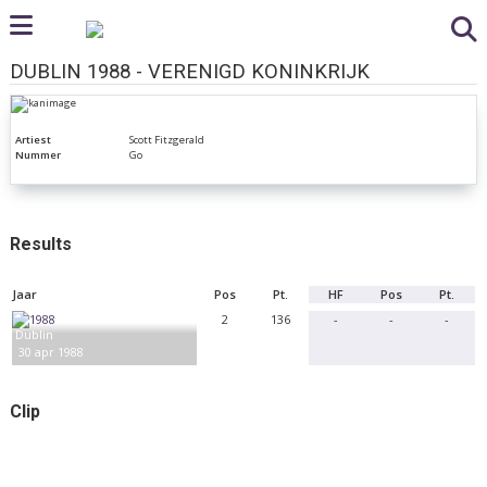
DUBLIN 1988 - VERENIGD KONINKRIJK
Artiest
Scott Fitzgerald
Nummer
Go
Results
Jaar
Pos
Pt.
HF
Pos
Pt.
2
136
-
-
-
Dublin
30 apr 1988
Clip