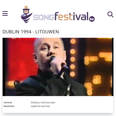
DUBLIN 1994 - LITOUWEN
Artiest
Ovidijus Vyšniauskas
Nummer
Lopšine mylimai