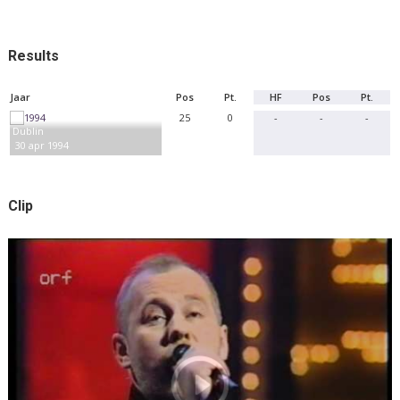
Results
Jaar
Pos
Pt.
HF
Pos
Pt.
25
0
-
-
-
Dublin
30 apr 1994
Clip