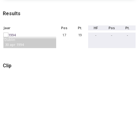
Results
Jaar
Pos
Pt.
HF
Pos
Pt.
17
19
-
-
-
Dublin
30 apr 1994
Clip