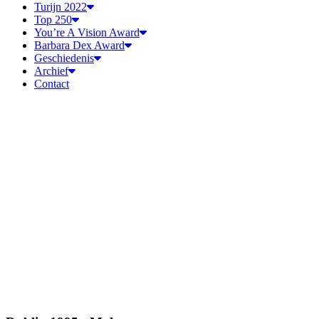
Turijn 2022
Top 250
You’re A Vision Award
Barbara Dex Award
Geschiedenis
Archief
Contact