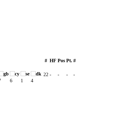
#
HF
Pos
Pt.
#
22
-
-
-
-
7
6
1
4