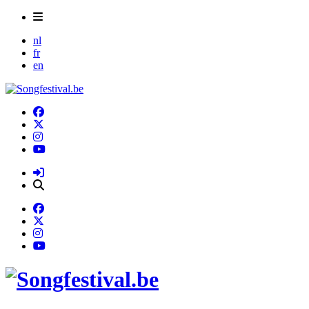
nl
fr
en