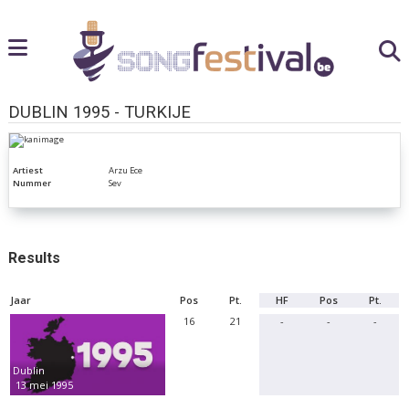
DUBLIN 1995 - TURKIJE
Artiest
Arzu Ece
Nummer
Sev
Results
Jaar
Pos
Pt.
HF
Pos
Pt.
16
21
-
-
-
Dublin
13 mei 1995