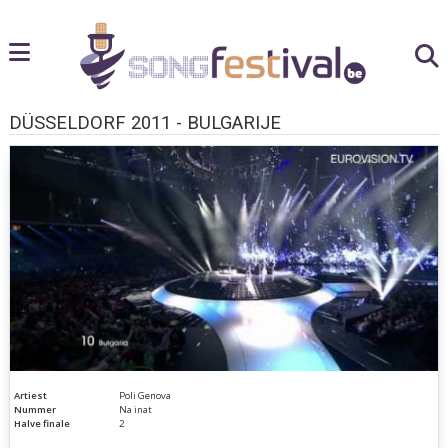
DÜSSELDORF 2011 - BULGARIJE
Artiest
Poli Genova
Nummer
Na inat
Halve finale
2