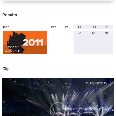
Results
Jaar
Pos
Pt.
HF
Pos
Pt.
-
-
2
12
48
Düsseldorf
14 mei 2011
Clip