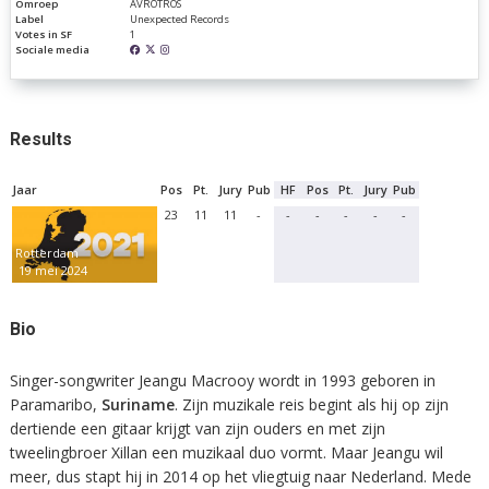
Omroep
AVROTROS
Label
Unexpected Records
Votes in SF
1
Sociale media
Results
Jaar
Pos
Pt.
Jury
Pub
HF
Pos
Pt.
Jury
Pub
23
11
11
-
-
-
-
-
-
Rotterdam
19 mei 2024
Bio
Singer-songwriter Jeangu Macrooy wordt in 1993 geboren in
Paramaribo,
Suriname
. Zijn muzikale reis begint als hij op zijn
dertiende een gitaar krijgt van zijn ouders en met zijn
tweelingbroer Xillan een muzikaal duo vormt. Maar Jeangu wil
meer, dus stapt hij in 2014 op het vliegtuig naar Nederland. Mede