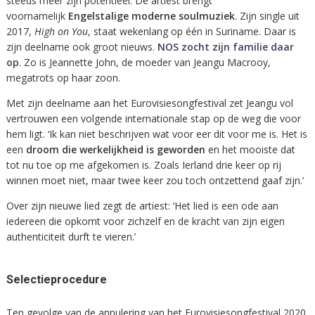
steeds meer zijn potentieel. De artiest brengt
voornamelijk
Engelstalige moderne soulmuziek
. Zijn single uit
2017,
High on You
, staat wekenlang op één in Suriname. Daar is
zijn deelname ook groot nieuws.
NOS zocht zijn familie daar
op
. Zo is Jeannette John, de moeder van Jeangu Macrooy,
megatrots op haar zoon.
Met zijn deelname aan het Eurovisiesongfestival zet Jeangu vol
vertrouwen een volgende internationale stap op de weg die voor
hem ligt. ‘Ik kan niet beschrijven wat voor eer dit voor me is. Het is
een
droom die werkelijkheid is geworden
en het mooiste dat
tot nu toe op me afgekomen is. Zoals Ierland drie keer op rij
winnen moet niet, maar twee keer zou toch ontzettend gaaf zijn.’
Over zijn nieuwe lied zegt de artiest: ‘Het lied is een ode aan
iedereen die opkomt voor zichzelf en de kracht van zijn eigen
authenticiteit durft te vieren.’
Selectieprocedure
Ten gevolge van de annulering van het Eurovisiesongfestival 2020