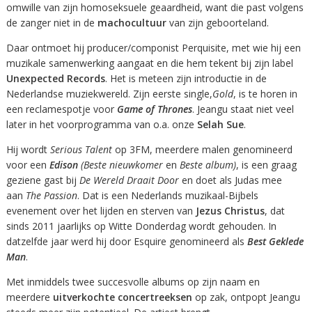
omwille van zijn homoseksuele geaardheid, want die past volgens
de zanger niet in de
machocultuur
van zijn geboorteland.
Daar ontmoet hij producer/componist Perquisite, met wie hij een
muzikale samenwerking aangaat en die hem tekent bij zijn label
Unexpected Records
. Het is meteen zijn introductie in de
Nederlandse muziekwereld. Zijn eerste single,
Gold
, is te horen in
een reclamespotje voor
Game of Thrones
. Jeangu staat niet veel
later in het voorprogramma van o.a. onze
Selah Sue
.
Hij wordt
Serious Talent
op 3FM, meerdere malen genomineerd
voor een
Edison
(Beste nieuwkomer
en
Beste album)
, is een graag
geziene gast bij
De Wereld Draait Door
en doet als Judas mee
aan
The Passion
. Dat is een Nederlands muzikaal-Bijbels
evenement over het lijden en sterven van
Jezus Christus
, dat
sinds 2011 jaarlijks op Witte Donderdag wordt gehouden. In
datzelfde jaar werd hij door Esquire genomineerd als
Best Geklede
Man
.
Met inmiddels twee succesvolle albums op zijn naam en
meerdere
uitverkochte concertreeksen
op zak, ontpopt Jeangu