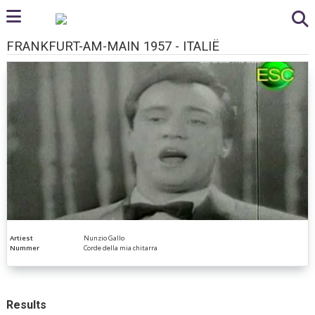
FRANKFURT-AM-MAIN 1957 - ITALIË
Artiest
Nunzio Gallo
Nummer
Corde della mia chitarra
Results