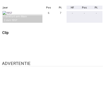
Jaar
Pos
Pt.
HF
Pos
Pt.
6
7
-
-
-
Frankfurt-am-Main
3 mrt 1957
Clip
ADVERTENTIE