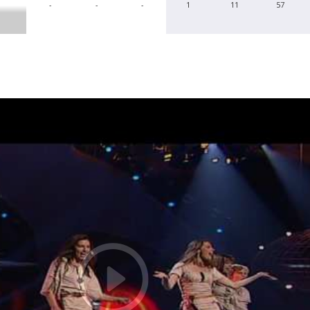
-
-
-
1
11
57