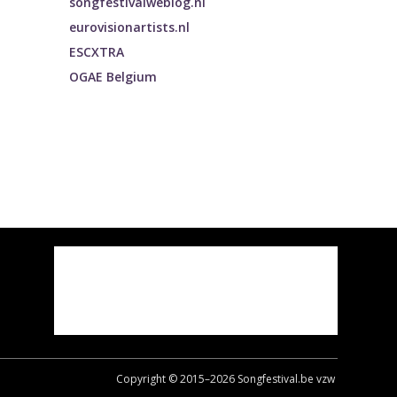
songfestivalweblog.nl
eurovisionartists.nl
ESCXTRA
OGAE Belgium
Copyright © 2015–
2026
Songfestival.be vzw