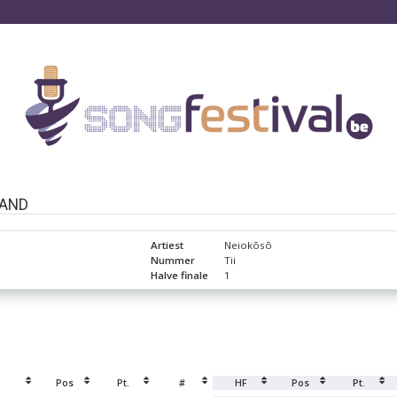
LAND
Artiest
Neiokõsõ
Nummer
Tii
Halve finale
1
Pos
Pt.
#
HF
Pos
Pt.