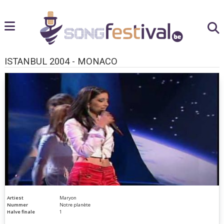
ISTANBUL 2004 - MONACO
Artiest
Maryon
Nummer
Notre planète
Halve finale
1