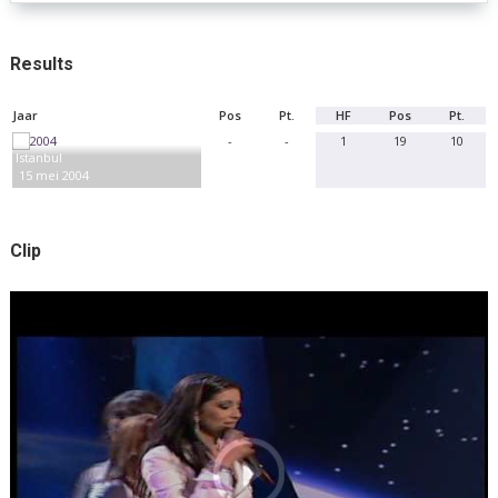
Results
Jaar
Pos
Pt.
HF
Pos
Pt.
-
-
1
19
10
Istanbul
15 mei 2004
Clip