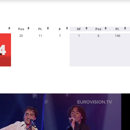
Pos
Pt.
#
HF
Pos
Pt.
20
11
7
1
6
146