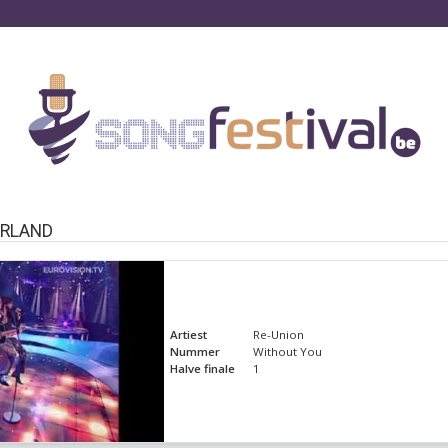
ERLAND
Artiest
Re-Union
Nummer
Without You
Halve finale
1