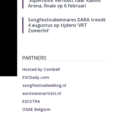
‘Supernova’ verhuist naar Xiaomi
Arena, finale op 6 februari
Songfestivalwinnares DARA treedt
4 augustus op tijdens ‘VRT
Zomerhit’
PARTNERS
Hosted by
Combell
ESCDaily.com
songfestivalweblog.nl
eurovisionartists.nl
ESCXTRA
OGAE Belgium