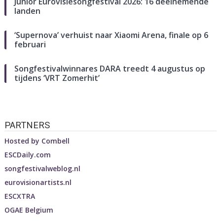
Junior Eurovisiesongfestival 2026: 16 deelnemende
landen
‘Supernova’ verhuist naar Xiaomi Arena, finale op 6
februari
Songfestivalwinnares DARA treedt 4 augustus op
tijdens ‘VRT Zomerhit’
PARTNERS
Hosted by
Combell
ESCDaily.com
songfestivalweblog.nl
eurovisionartists.nl
ESCXTRA
OGAE Belgium