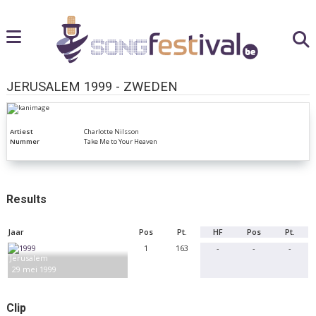
JERUSALEM 1999 - ZWEDEN
Artiest
Charlotte Nilsson
Nummer
Take Me to Your Heaven
Results
Jaar
Pos
Pt.
HF
Pos
Pt.
1
163
-
-
-
Jerusalem
29 mei 1999
Clip