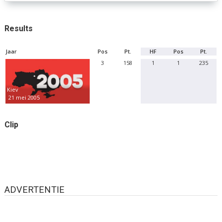
Results
Jaar
Pos
Pt.
HF
Pos
Pt.
3
158
1
1
235
Kiev
21 mei 2005
Clip
ADVERTENTIE