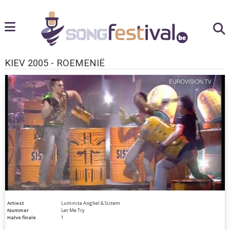
KIEV 2005 - ROEMENIË
Artiest
Luminita Anghel & Sistem
Nummer
Let Me Try
Halve finale
1