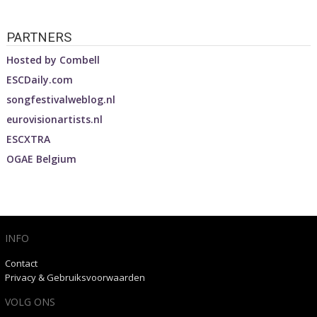
PARTNERS
Hosted by
Combell
ESCDaily.com
songfestivalweblog.nl
eurovisionartists.nl
ESCXTRA
OGAE Belgium
INFO
Contact
Privacy & Gebruiksvoorwaarden
VOLG ONS