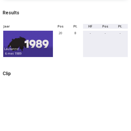
Results
Jaar
Pos
Pt.
HF
Pos
Pt.
20
8
-
-
-
Lausanne
6 mei 1989
Clip