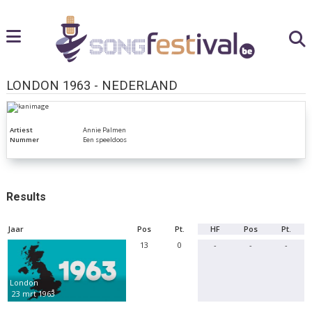
LONDON 1963 - NEDERLAND
Artiest
Annie Palmen
Nummer
Een speeldoos
Results
Jaar
Pos
Pt.
HF
Pos
Pt.
13
0
-
-
-
London
23 mrt 1963