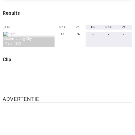
Results
Jaar
Pos
Pt.
HF
Pos
Pt.
13
74
-
-
-
Luxembourg City
7 apr 1973
Clip
ADVERTENTIE