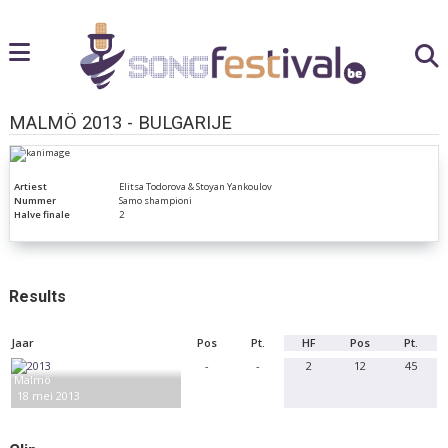
MALMÖ 2013 - BULGARIJE
Artiest
Elitsa Todorova & Stoyan Yankoulov
Nummer
Samo shampioni
Halve finale
2
Results
Jaar
Pos
Pt.
HF
Pos
Pt.
-
-
2
12
45
Malmö
18 mei 2013