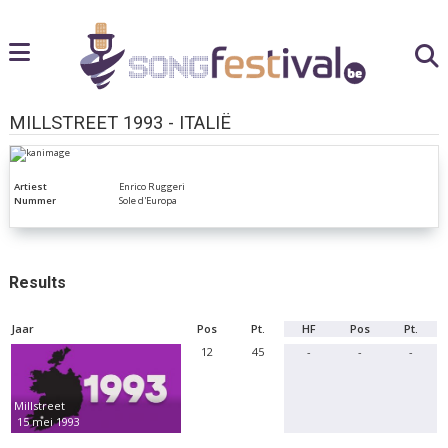
MILLSTREET 1993 - ITALIË
Artiest
Enrico Ruggeri
Nummer
Sole d'Europa
Results
Jaar
Pos
Pt.
HF
Pos
Pt.
12
45
-
-
-
Millstreet
15 mei 1993