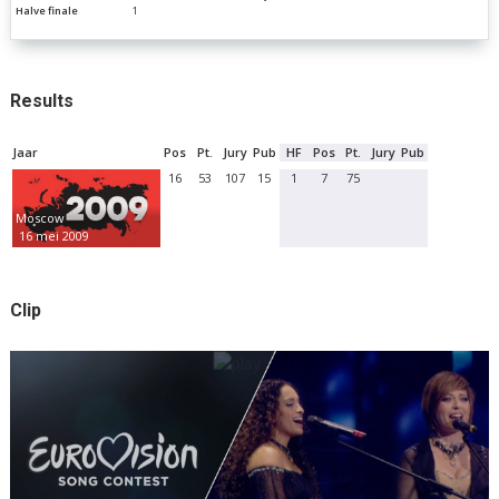
Halve finale
1
Results
Jaar
Pos
Pt.
Jury
Pub
HF
Pos
Pt.
Jury
Pub
16
53
107
15
1
7
75
Moscow
16 mei 2009
Clip