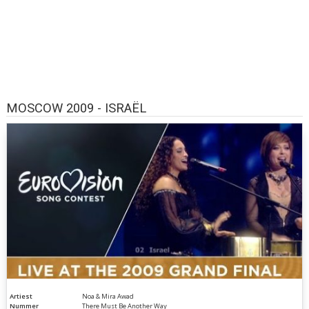
MOSCOW 2009 - ISRAËL
Artiest
Noa & Mira Awad
Nummer
There Must Be Another Way