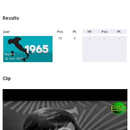
Results
Jaar
Pos
Pt.
HF
Pos
Pt.
15
0
-
-
-
Naples
20 mrt 1965
Clip