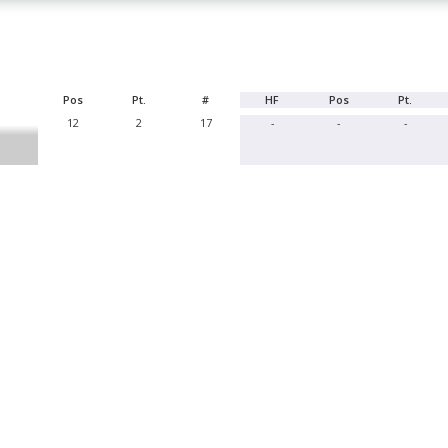
Pos
Pt.
#
HF
Pos
Pt.
12
2
17
-
-
-