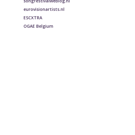
songfestivalweblog.nl
eurovisionartists.nl
ESCXTRA
OGAE Belgium