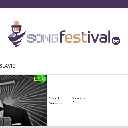
SLAVIË
Artiest
Vice Vukov
Nummer
Čežnja