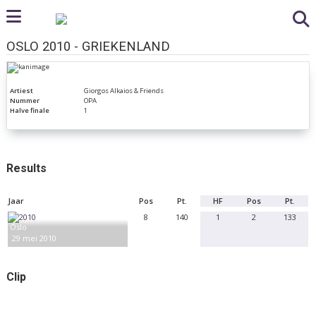
OSLO 2010 - GRIEKENLAND
Artiest
Giorgos Alkaios & Friends
Nummer
OPA
Halve finale
1
Results
Jaar
Pos
Pt.
HF
Pos
Pt.
8
140
1
2
133
Oslo
29 mei 2010
Clip