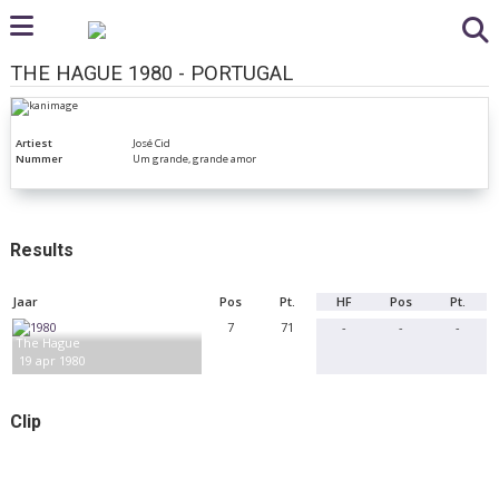
THE HAGUE 1980 - PORTUGAL
Artiest
José Cid
Nummer
Um grande, grande amor
Results
Jaar
Pos
Pt.
HF
Pos
Pt.
7
71
-
-
-
The Hague
19 apr 1980
Clip