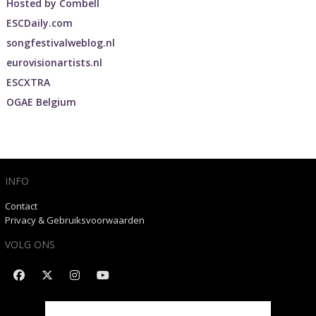
Hosted by
Combell
ESCDaily.com
songfestivalweblog.nl
eurovisionartists.nl
ESCXTRA
OGAE Belgium
INFO
Contact
Privacy & Gebruiksvoorwaarden
VOLG ONS