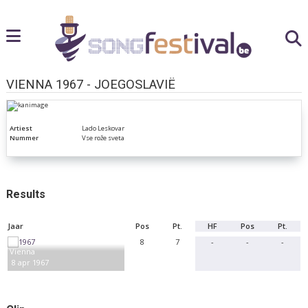
VIENNA 1967 - JOEGOSLAVIË
Artiest
Lado Leskovar
Nummer
Vse rože sveta
Results
Jaar
Pos
Pt.
HF
Pos
Pt.
8
7
-
-
-
Vienna
8 apr 1967