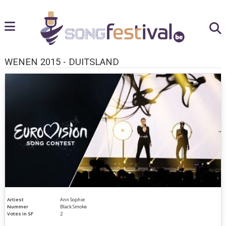
WENEN 2015 - DUITSLAND
Artiest
Ann Sophie
Nummer
Black Smoke
Votes in SF
2