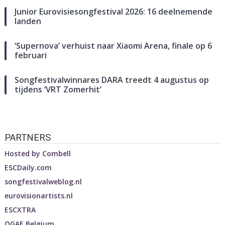
Junior Eurovisiesongfestival 2026: 16 deelnemende
landen
‘Supernova’ verhuist naar Xiaomi Arena, finale op 6
februari
Songfestivalwinnares DARA treedt 4 augustus op
tijdens ‘VRT Zomerhit’
PARTNERS
Hosted by
Combell
ESCDaily.com
songfestivalweblog.nl
eurovisionartists.nl
ESCXTRA
OGAE Belgium