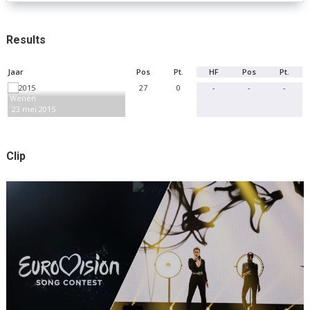
Results
Jaar
Pos
Pt.
HF
Pos
Pt.
27
0
-
-
-
Wenen
23 mei 2015
Clip