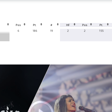
Pos
Pt.
#
HF
Pos
Pt.
6
186
19
2
2
155