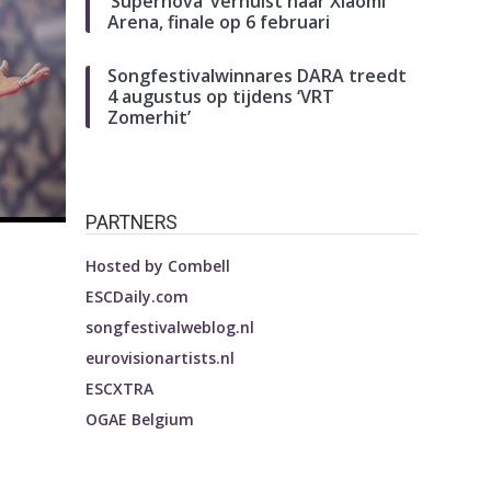
‘Supernova’ verhuist naar Xiaomi
Arena, finale op 6 februari
Songfestivalwinnares DARA treedt
4 augustus op tijdens ‘VRT
Zomerhit’
PARTNERS
Hosted by
Combell
ESCDaily.com
songfestivalweblog.nl
eurovisionartists.nl
ESCXTRA
OGAE Belgium