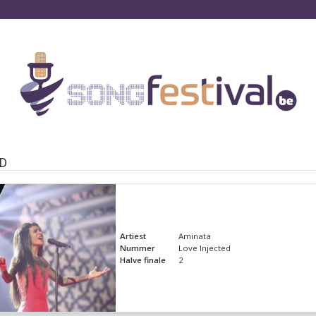
ND
Artiest
Aminata
Nummer
Love Injected
Halve finale
2