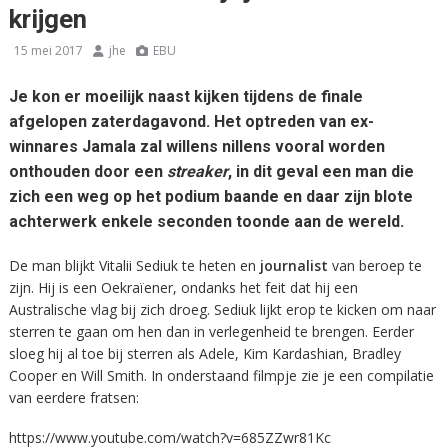
krijgen
15 mei 2017
jhe
EBU
Je kon er moeilijk naast kijken tijdens de finale
afgelopen zaterdagavond. Het optreden van ex-
winnares Jamala zal willens nillens vooral worden
onthouden door een
streaker
, in dit geval een man die
zich een weg op het podium baande en daar zijn blote
achterwerk enkele seconden toonde aan de wereld.
De man blijkt Vitalii Sediuk te heten en
journalist
van beroep te
zijn. Hij is een Oekraïener, ondanks het feit dat hij een
Australische vlag bij zich droeg. Sediuk lijkt erop te kicken om naar
sterren te gaan om hen dan in verlegenheid te brengen. Eerder
sloeg hij al toe bij sterren als Adele, Kim Kardashian, Bradley
Cooper en Will Smith. In onderstaand filmpje zie je een compilatie
van eerdere fratsen:
https://www.youtube.com/watch?v=685ZZwr81Kc