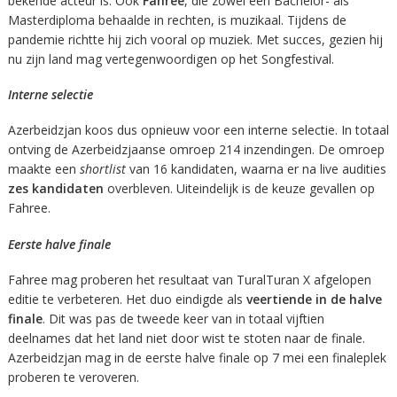
bekende acteur is. Ook
Fahree
, die zowel een Bachelor- als
Masterdiploma behaalde in rechten, is muzikaal. Tijdens de
pandemie richtte hij zich vooral op muziek. Met succes, gezien hij
nu zijn land mag vertegenwoordigen op het Songfestival.
Interne selectie
Azerbeidzjan koos dus opnieuw voor een interne selectie. In totaal
ontving de Azerbeidzjaanse omroep 214 inzendingen. De omroep
maakte een
shortlist
van 16 kandidaten, waarna er na live audities
zes kandidaten
overbleven. Uiteindelijk is de keuze gevallen op
Fahree.
Eerste halve finale
Fahree mag proberen het resultaat van TuralTuran X afgelopen
editie te verbeteren. Het duo eindigde als
veertiende in de halve
finale
. Dit was pas de tweede keer van in totaal vijftien
deelnames dat het land niet door wist te stoten naar de finale.
Azerbeidzjan mag in de eerste halve finale op 7 mei een finaleplek
proberen te veroveren.