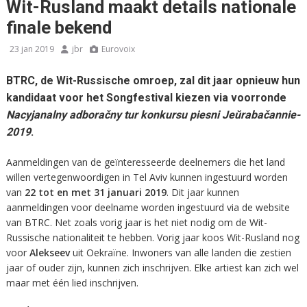
Wit-Rusland maakt details nationale
finale bekend
23 jan 2019
jbr
Eurovoix
BTRC, de Wit-Russische omroep, zal dit jaar opnieuw hun
kandidaat voor het Songfestival kiezen via voorronde
Nacyjanalny adboračny tur konkursu piesni Je
ŭ
rabačannie-
2019
.
Aanmeldingen van de geïnteresseerde deelnemers die het land
willen vertegenwoordigen in Tel Aviv kunnen ingestuurd worden
van
22 tot en met 31 januari 2019
. Dit jaar kunnen
aanmeldingen voor deelname worden ingestuurd via de website
van BTRC. Net zoals vorig jaar is het niet nodig om de Wit-
Russische nationaliteit te hebben. Vorig jaar koos Wit-Rusland nog
voor
Alekseev
uit Oekraïne. Inwoners van alle landen die zestien
jaar of ouder zijn, kunnen zich inschrijven. Elke artiest kan zich wel
maar met één lied inschrijven.