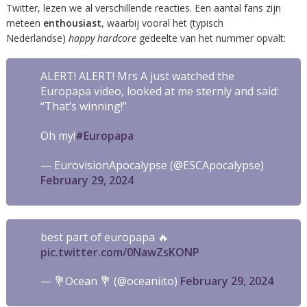
Twitter, lezen we al verschillende reacties. Een aantal fans zijn
meteen
enthousiast
, waarbij vooral het (typisch
Nederlandse)
happy hardcore
gedeelte van het nummer opvalt:
ALERT! ALERT! Mrs A just watched the
Europapa video, looked at me sternly and said:
“That’s winning!”
Oh my!
#Europapa
— EurovisionApocalypse (@ESCApocalypse)
February 29, 2024
best part of europapa 🔥
pic.twitter.com/0NawZsKONP
— 💐Ocean 💐 (@oceaniito)
February 29, 2024