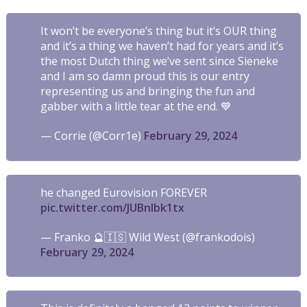
It won’t be everyone’s thing but it’s OUR thing
and it’s a thing we haven’t had for years and it’s
the most Dutch thing we’ve sent since Sieneke
and I am so damn proud this is our entry
representing us and bringing the fun and
gabber with a little tear at the end. 💙
— Corrie (@Corr1e)
February 29, 2024
he changed Eurovision FOREVER
pic.twitter.com/JUBnIbk1tx
— Franko 🔮🇮🇸 Wild West (@frankodois)
February 29, 2024