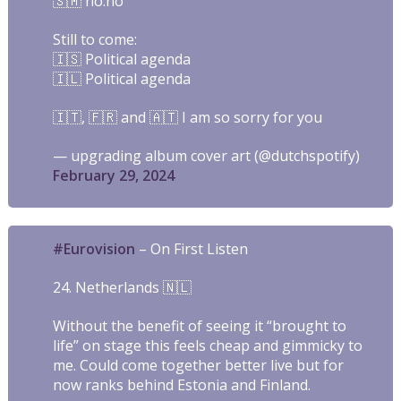
🇸🇲 no:no
Still to come:
🇮🇸 Political agenda
🇮🇱 Political agenda
🇮🇹, 🇫🇷 and 🇦🇹 I am so sorry for you
— upgrading album cover art (@dutchspotify)
February 29, 2024
#Eurovision
– On First Listen
24. Netherlands 🇳🇱
Without the benefit of seeing it “brought to
life” on stage this feels cheap and gimmicky to
me. Could come together better live but for
now ranks behind Estonia and Finland.