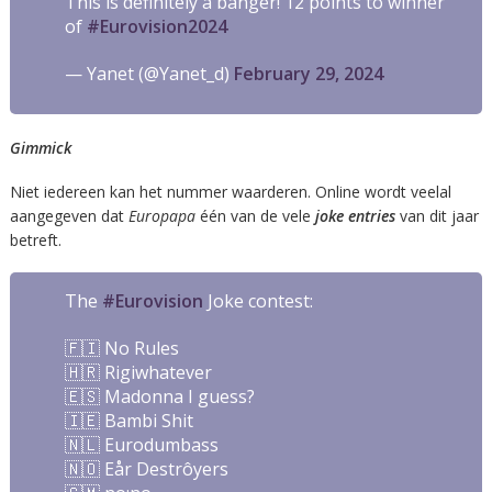
This is definitely a banger! 12 points to winner
of
#Eurovision2024
— Yanet (@Yanet_d)
February 29, 2024
Gimmick
Niet iedereen kan het nummer waarderen. Online wordt veelal
aangegeven dat
Europapa
één van de vele
joke entries
van dit jaar
betreft.
The
#Eurovision
Joke contest:
🇫🇮 No Rules
🇭🇷 Rigiwhatever
🇪🇸 Madonna I guess?
🇮🇪 Bambi Shit
🇳🇱 Eurodumbass
🇳🇴 Eår Destrôyers