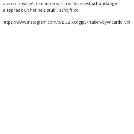
ons om royalty’s te doen zou zijn is de meest
schandalige
uitspraak
uit het hele stuk’ , schrijft Vol.
https://www.instagram.com/p/BUZIxXdgIpS/?taken-by=ricardo_vol