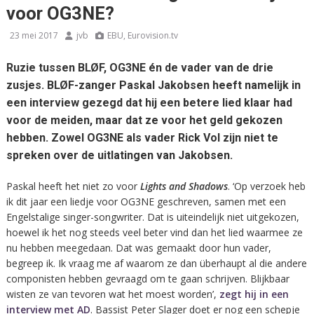
voor OG3NE?
23 mei 2017
jvb
EBU, Eurovision.tv
Ruzie tussen BLØF, OG3NE én de vader van de drie
zusjes. BLØF-zanger Paskal Jakobsen heeft namelijk in
een interview gezegd dat hij een betere lied klaar had
voor de meiden, maar dat ze voor het geld gekozen
hebben. Zowel OG3NE als vader Rick Vol zijn niet te
spreken over de uitlatingen van Jakobsen.
Paskal heeft het niet zo voor
Lights and Shadows
. ‘Op verzoek heb
ik dit jaar een liedje voor OG3NE geschreven, samen met een
Engelstalige singer-songwriter. Dat is uiteindelijk niet uitgekozen,
hoewel ik het nog steeds veel beter vind dan het lied waarmee ze
nu hebben meegedaan. Dat was gemaakt door hun vader,
begreep ik. Ik vraag me af waarom ze dan überhaupt al die andere
componisten hebben gevraagd om te gaan schrijven. Blijkbaar
wisten ze van tevoren wat het moest worden’,
zegt hij in een
interview met AD
. Bassist Peter Slager doet er nog een schepje