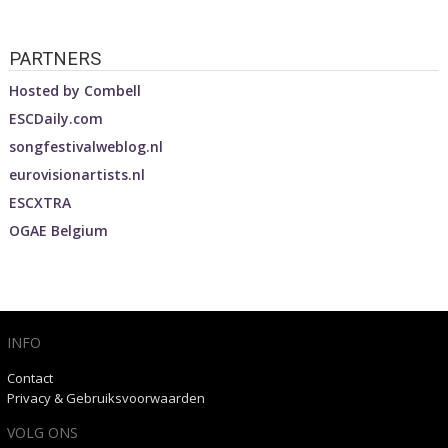
PARTNERS
Hosted by
Combell
ESCDaily.com
songfestivalweblog.nl
eurovisionartists.nl
ESCXTRA
OGAE Belgium
INFO
Contact
Privacy & Gebruiksvoorwaarden
VOLG ONS