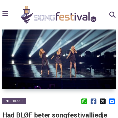
NEDERLAND
Had BLØF beter songfestivalliedje