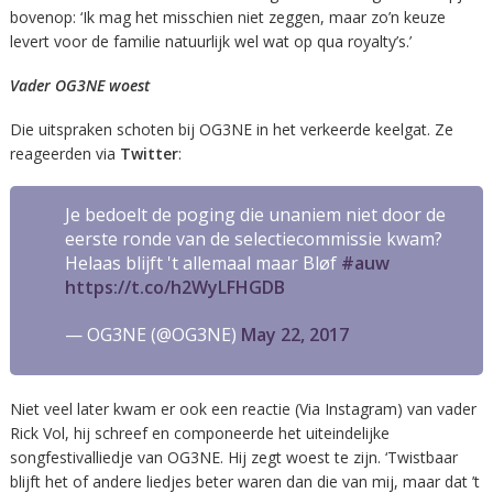
bovenop: ‘Ik mag het misschien niet zeggen, maar zo’n keuze
levert voor de familie natuurlijk wel wat op qua royalty’s.’
Vader OG3NE woest
Die uitspraken schoten bij OG3NE in het verkeerde keelgat. Ze
reageerden via
Twitter
:
Je bedoelt de poging die unaniem niet door de
eerste ronde van de selectiecommissie kwam?
Helaas blijft 't allemaal maar Bløf
#auw
https://t.co/h2WyLFHGDB
— OG3NE (@OG3NE)
May 22, 2017
Niet veel later kwam er ook een reactie (Via Instagram) van vader
Rick Vol, hij schreef en componeerde het uiteindelijke
songfestivalliedje van OG3NE. Hij zegt woest te zijn. ‘Twistbaar
blijft het of andere liedjes beter waren dan die van mij, maar dat ’t