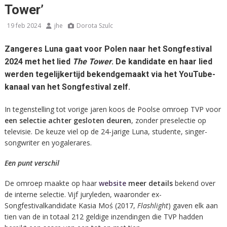
Tower’
19 feb 2024
jhe
Dorota Szulc
Zangeres Luna gaat voor Polen naar het Songfestival
2024 met het lied
The Tower
. De kandidate en haar lied
werden tegelijkertijd bekendgemaakt via het YouTube-
kanaal van het Songfestival zelf.
In tegenstelling tot vorige jaren koos de Poolse omroep TVP voor
een selectie achter gesloten deuren
, zonder preselectie op
televisie. De keuze viel op de 24-jarige Luna, studente, singer-
songwriter en yogalerares.
Een punt verschil
De omroep maakte op haar
website
meer details
bekend over
de interne selectie. Vijf juryleden, waaronder ex-
Songfestivalkandidate Kasia Moś (2017,
Flashlight
) gaven elk aan
tien van de in totaal 212 geldige inzendingen die TVP hadden