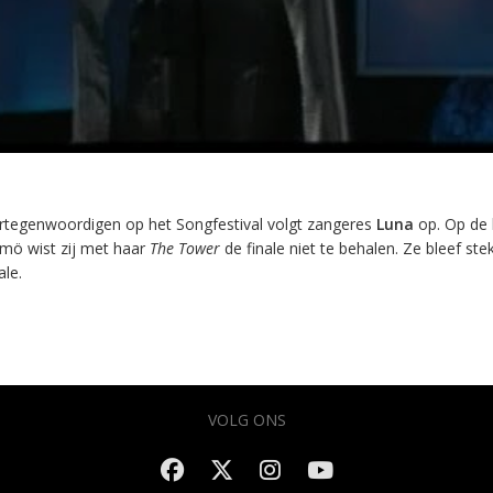
ertegenwoordigen op het Songfestival volgt zangeres
Luna
op. Op de 
almö wist zij met haar
The Tower
de finale niet te behalen. Ze bleef st
ale.
VOLG ONS