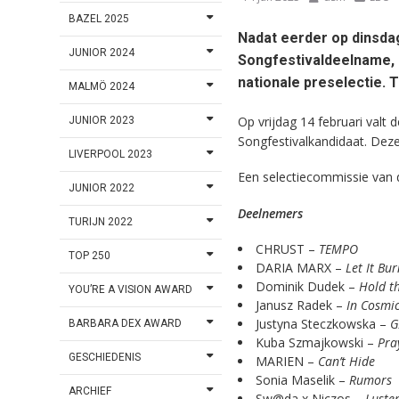
BAZEL 2025
Nadat eerder op dinsda
JUNIOR 2024
Songfestivaldeelname,
nationale preselectie. T
MALMÖ 2024
Op vrijdag 14 februari valt 
JUNIOR 2023
Songfestivalkandidaat. Dez
LIVERPOOL 2023
Een selectiecommissie van
JUNIOR 2022
Deelnemers
TURIJN 2022
CHRUST –
TEMPO
TOP 250
DARIA MARX –
Let It Bur
Dominik Dudek –
Hold th
YOU’RE A VISION AWARD
Janusz Radek –
In Cosmic
Justyna Steczkowska –
G
BARBARA DEX AWARD
Kuba Szmajkowski –
Pra
GESCHIEDENIS
MARIEN –
Can’t Hide
Sonia Maselik –
Rumors
ARCHIEF
Sw@da x Niczos –
Luste