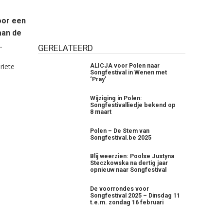
oor een
aan de
.
GERELATEERD
riete
ALICJA voor Polen naar
Songfestival in Wenen met
‘Pray’
Wijziging in Polen:
Songfestivalliedje bekend op
8 maart
Polen – De Stem van
Songfestival.be 2025
Blij weerzien: Poolse Justyna
Steczkowska na dertig jaar
opnieuw naar Songfestival
De voorrondes voor
Songfestival 2025 – Dinsdag 11
t.e.m. zondag 16 februari