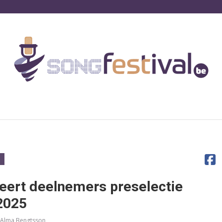
eert deelnemers preselectie
2025
 Alma Bengtsson