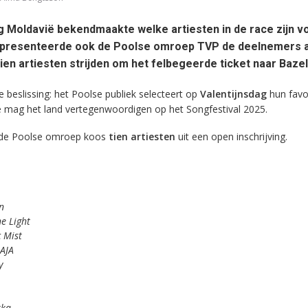
g Moldavië bekendmaakte welke artiesten in de race zijn v
 presenteerde ook de Poolse omroep TVP de deelnemers 
ien artiesten strijden om het felbegeerde ticket naar Bazel
de beslissing: het Poolse publiek selecteert op
Valentijnsdag
hun favo
e mag het land vertegenwoordigen op het Songfestival 2025.
 de Poolse omroep koos
tien artiesten
uit een open inschrijving.
n
e Light
 Mist
AJA
y
rka