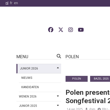
nl
fr
en
MENU
POLEN
JUNIOR 2026
NIEUWS
POLEN
BAZEL 2025
KANDIDATEN
Polen present
WENEN 2026
Songfestival 
JUNIOR 2025
14 jan 2025
dsm
EBU -