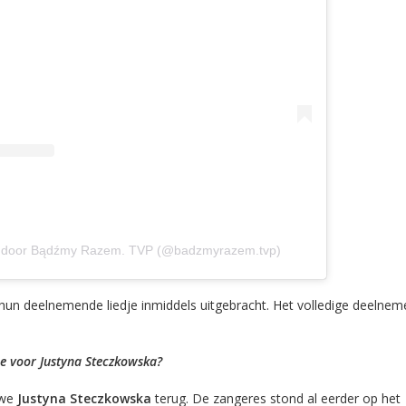
d door Bądźmy Razem. TVP (@badzmyrazem.tvp)
un deelnemende liedje inmiddels uitgebracht. Het volledige deelneme
e voor Justyna Steczkowska?
 we
Justyna Steczkowska
terug. De zangeres stond al eerder op het