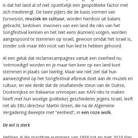
is dat het land al of niet opzettelijk een geopolitieke factor met
zich meebrengt. De twee pijlers die de basis vormen van
Eurovision
,
muziek en cultuur
, worden hierdoor uit balans
gebracht, bedolven. Inwoners van een land die niks van het
Songfestival kennen en het niet eens (kunnen) volgen, worden
aangespoord te stemmen op Israël, gewoon omdat het Israël is,
zonder ook maar één noot van hun lied te hebben gehoord.
Al een geluk dat reclamecampagnes vanuit een overheid nu
‘ontmoedigd’ worden en je maar tien keer op een land kunt
stemmen in plaats van twintig. Maar wie niet ziet dat hun
aanwezigheid op het Songfestival afbreuk doet aan de muziek en
cultuur, en wie denkt dat de onaflatende steun van de Duitse,
Oostenrijkse en Italiaanse omroepen aan KAN niks te maken
heeft met hun woelige (politieke) geschiedenis jegens Israël, leeft
net als EBU-directeur Martin Green, die na de Algemene
Vergadering dweepte met “eenheid”, in
een roze wolk
.
De wil is sterk
Hebben al die prachtige nummers van 1956 tot en met 2023 dan