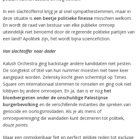
In een slachtofferrol krijg je al snel sympathiestemmen, maar in
deze situatie is
een beetje politieke finesse
misschien welkom.
En wordt de raad van bestuur van elke publieke omroep
uiteindelijk niet benoemd door de regerende politieke partijen van
een land? Apolitiek zijn, het wordt bijna sciencefiction.
Van slachtoffer naar dader
Kalush Orchestra ging backstage andere kandidaten niet pesten.
De songtekst of titel van hun nummer moesten niet twee keer
aangepast worden. Zelensky kocht geen schermtijd op Times
Square om internationaal stemmen te ronselen en ging ook niet
lobbyen bij andere omroepen. En ja, dan is er nog
het
bloedvergieten onder de onschuldige Palestijnse
burgerbevolking
en de verschillende instanties die spreken van
genocide en oorlogsmisdaden. Als je als mens of
omroepvereniging die wandaden kunt decimeren tot politiek,
douze points.
Maar een onmiskenbaar feit en perfect geldige reden tot exclusie