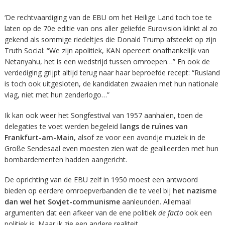
‘De rechtvaardiging van de EBU om het Heilige Land toch toe te
laten op de 70e editie van ons aller geliefde Eurovision klinkt al zo
gekend als sommige riedeltjes die Donald Trump afsteekt op zijn
Truth Social: “We zijn apolitiek, KAN opereert onafhankelijk van
Netanyahu, het is een wedstrijd tussen omroepen…” En ook de
verdediging grijpt altijd terug naar haar beproefde recept: “Rusland
is toch ook uitgesloten, de kandidaten zwaaien met hun nationale
vlag, niet met hun zenderlogo…”
Ik kan ook weer het Songfestival van 1957 aanhalen, toen de
delegaties te voet werden begeleid
langs de ruïnes van
Frankfurt-am-Main
, alsof ze voor een avondje muziek in de
Große Sendesaal even moesten zien wat de geallieerden met hun
bombardementen hadden aangericht.
De oprichting van de EBU zelf in 1950 moest een antwoord
bieden op eerdere omroepverbanden die te veel bij
het nazisme
dan wel het Sovjet-communisme
aanleunden. Allemaal
argumenten dat een afkeer van de ene politiek
de facto
ook een
politiek is. Maar ik zie een andere realiteit.