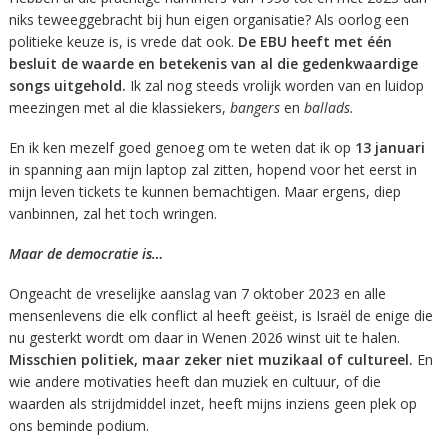
niks teweeggebracht bij hun eigen organisatie? Als oorlog een
politieke keuze is, is vrede dat ook.
De EBU heeft met één
besluit de waarde en betekenis van al die gedenkwaardige
songs uitgehold.
Ik zal nog steeds vrolijk worden van en luidop
meezingen met al die klassiekers,
bangers
en
ballads.
En ik ken mezelf goed genoeg om te weten dat ik op
13 januari
in spanning aan mijn laptop zal zitten, hopend voor het eerst in
mijn leven tickets te kunnen bemachtigen. Maar ergens, diep
vanbinnen, zal het toch wringen.
Maar de democratie is…
Ongeacht de vreselijke aanslag van 7 oktober 2023 en alle
mensenlevens die elk conflict al heeft geëist, is Israël de enige die
nu gesterkt wordt om daar in Wenen 2026 winst uit te halen.
Misschien politiek, maar zeker niet muzikaal of cultureel.
En
wie andere motivaties heeft dan muziek en cultuur, of die
waarden als strijdmiddel inzet, heeft mijns inziens geen plek op
ons beminde podium.