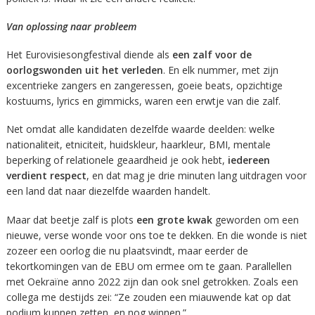
Van oplossing naar probleem
Het Eurovisiesongfestival diende als
een zalf voor de
oorlogswonden uit het verleden
. En elk nummer, met zijn
excentrieke zangers en zangeressen, goeie beats, opzichtige
kostuums, lyrics en gimmicks, waren een erwtje van die zalf.
Net omdat alle kandidaten dezelfde waarde deelden: welke
nationaliteit, etniciteit, huidskleur, haarkleur, BMI, mentale
beperking of relationele geaardheid je ook hebt,
iedereen
verdient respect
, en dat mag je drie minuten lang uitdragen voor
een land dat naar diezelfde waarden handelt.
Maar dat beetje zalf is plots
een grote kwak
geworden om een
nieuwe, verse wonde voor ons toe te dekken. En die wonde is niet
zozeer een oorlog die nu plaatsvindt, maar eerder de
tekortkomingen van de EBU om ermee om te gaan. Parallellen
met Oekraïne anno 2022 zijn dan ook snel getrokken. Zoals een
collega me destijds zei: “Ze zouden een miauwende kat op dat
podium kunnen zetten, en nog winnen.”