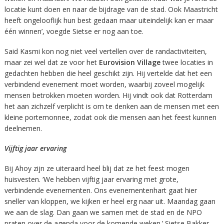
locatie kunt doen en naar de bijdrage van de stad. Ook Maastricht
heeft ongelooflijk hun best gedaan maar uiteindelijk kan er maar
één winnen’, voegde Sietse er nog aan toe.
Said Kasmi kon nog niet veel vertellen over de randactiviteiten,
maar zei wel dat ze voor het
Eurovision
Village
twee locaties in
gedachten hebben die heel geschikt zijn. Hij vertelde dat het een
verbindend evenement moet worden, waarbij zoveel mogelijk
mensen betrokken moeten worden. Hij vindt ook dat Rotterdam
het aan zichzelf verplicht is om te denken aan de mensen met een
kleine portemonnee, zodat ook die mensen aan het feest kunnen
deelnemen.
Vijftig jaar ervaring
Bij Ahoy zijn ze uiteraard heel blij dat ze het feest mogen
huisvesten. ‘We hebben vijftig jaar ervaring met grote,
verbindende evenementen. Ons evenementenhart gaat hier
sneller van kloppen, we kijken er heel erg naar uit. Maandag gaan
we aan de slag. Dan gaan we samen met de stad en de NPO
praten over de agenda voor de komende weken.’ Sietse Bakker