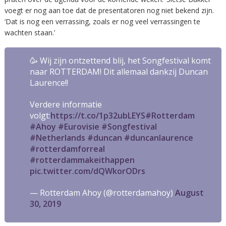
voegt er nog aan toe dat de presentatoren nog niet bekend zijn.
‘Dat is nog een verrassing, zoals er nog veel verrassingen te
wachten staan.’
🥳 Wij zijn ontzettend blij, het Songfestival komt
naar ROTTERDAM! Dit allemaal dankzij Duncan
Laurence!!
Verdere informatie
volgt:
https://t.co/1p32ubLEYS
#Rotterdam
#Ahoy
#Eurovisie
#Songfestival
#Netherlands
#duncan
#duncanlaurence
#rotterdamforreal
#rotterdammakeithappen
pic.twitter.com/dQWkorODrs
— Rotterdam Ahoy (@rotterdamahoy)
August
30, 2019