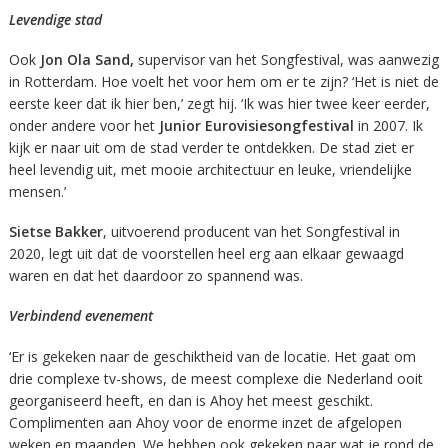
Levendige stad
Ook
Jon Ola Sand,
supervisor van het Songfestival, was aanwezig
in Rotterdam. Hoe voelt het voor hem om er te zijn? ‘Het is niet de
eerste keer dat ik hier ben,’ zegt hij. ‘Ik was hier twee keer eerder,
onder andere voor het
Junior Eurovisiesongfestival
in 2007. Ik
kijk er naar uit om de stad verder te ontdekken. De stad ziet er
heel levendig uit, met mooie architectuur en leuke, vriendelijke
mensen.’
Sietse Bakker
, uitvoerend producent van het Songfestival in
2020, legt uit dat de voorstellen heel erg aan elkaar gewaagd
waren en dat het daardoor zo spannend was.
Verbindend evenement
‘Er is gekeken naar de geschiktheid van de locatie. Het gaat om
drie complexe tv-shows, de meest complexe die Nederland ooit
georganiseerd heeft, en dan is Ahoy het meest geschikt.
Complimenten aan Ahoy voor de enorme inzet de afgelopen
weken en maanden. We hebben ook gekeken naar wat je rond de