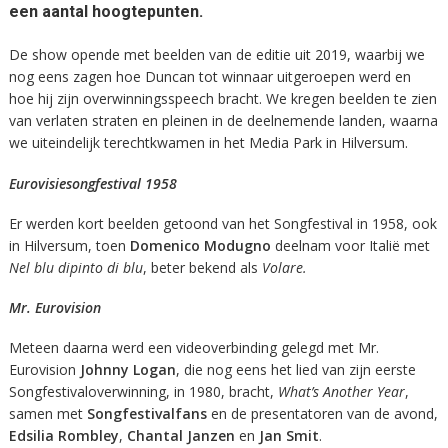
een aantal hoogtepunten.
De show opende met beelden van de editie uit 2019, waarbij we
nog eens zagen hoe Duncan tot winnaar uitgeroepen werd en
hoe hij zijn overwinningsspeech bracht. We kregen beelden te zien
van verlaten straten en pleinen in de deelnemende landen, waarna
we uiteindelijk terechtkwamen in het Media Park in Hilversum.
Eurovisiesongfestival 1958
Er werden kort beelden getoond van het Songfestival in 1958, ook
in Hilversum, toen
Domenico Modugno
deelnam voor Italië met
Nel blu dipinto di blu
, beter bekend als
Volare.
Mr. Eurovision
Meteen daarna werd een videoverbinding gelegd met Mr.
Eurovision
Johnny Logan
, die nog eens het lied van zijn eerste
Songfestivaloverwinning, in 1980, bracht,
What’s Another Year
,
samen met
Songfestivalfans
en de presentatoren van de avond,
Edsilia Rombley
,
Chantal Janzen
en
Jan Smit
.