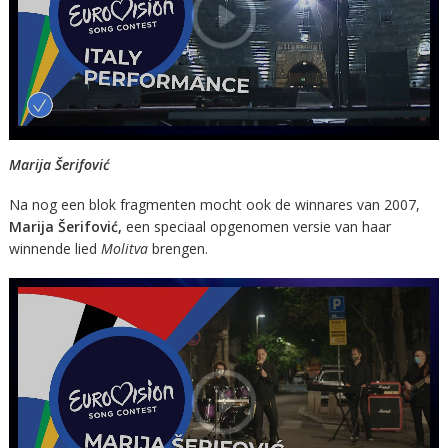
Marija Šerifović
Na nog een blok fragmenten mocht ook de winnares van 2007,
Marija
Šerifović,
een speciaal opgenomen versie van haar
winnende lied
Molitva
brengen.