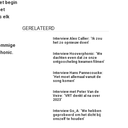
et begin
het
s elk
GERELATEERD
Interview Alex Callier: ‘Ik zou
het zo opnieuw doen’
sommige
honic.
Interview Hooverphonic: ‘We
dachten even dat ze onze
ontgoocheling kwamen filmen’
Interview Hans Pannecoucke:
‘Het moet allemaal vanuit de
song komen’
Interview met Peter Van de
Veire: ‘VRT denkt al na over
2023’
Interview Go_A: ‘We hebben
geprobeerd om het dicht bij
onszelf te houden’