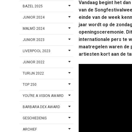
Vandaag begint het dan a
BAZEL 2025
van de Songfestivalwee
einde van de week kenn
JUNIOR 2024
jaar wordt op de zonda
MALMÖ 2024
openingsceremonie. Dit 
internationale pers te 
JUNIOR 2023
maatregelen waren de p
LIVERPOOL 2023
artiesten kort aan de t
JUNIOR 2022
TURIJN 2022
TOP 250
YOU’RE A VISION AWARD
BARBARA DEX AWARD
GESCHIEDENIS
ARCHIEF